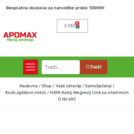
Besplatna dostava za narudžbe preko 100KM!
0
0
KM
Traži
Naslovna
/
Shop
/
Vaše zdravlje
/
Samoliječenje
/
Kosti,zglobovi,mišići
/
HAYA Kalcij Magnezij Cink sa vitaminom
D tbl a90