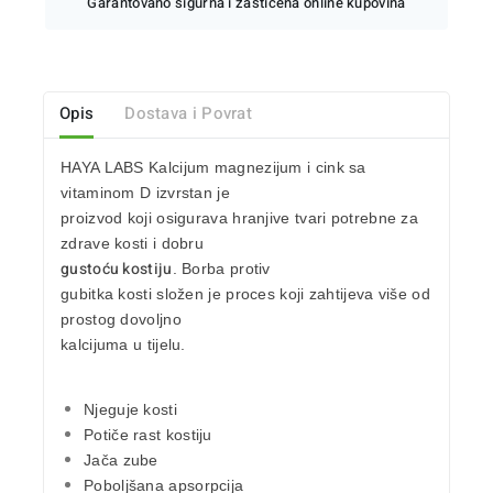
Garantovano sigurna i zaštićena online kupovina
Opis
Dostava i Povrat
HAYA LABS Kalcijum magnezijum
i
cink
sa
vitaminom D izvrstan je
proizvod koji osigurava hranjive tvari potrebne
za
zdrave kosti
i dobru
gustoću kostiju
. Borba protiv
gubitka kosti složen je proces koji zahtijeva više od
prostog dovoljno
kalcijuma u tijelu.
Njeguje kosti
Potiče
rast kostiju
Jača zube
Poboljšana apsorpcija