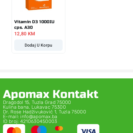
Vitamin D3 1000IU
cps. A30
12,80
KM
Dodaj U Korpu
Apomax Kontakt
Dragodol 15, Tuzla Grad 75000
Kulina bana, Lukavac 75300
Dr. Rose Hadživuković 1, Tuzla 75000
E-mail: info@apomax.ba
ID broj: 4210630450003