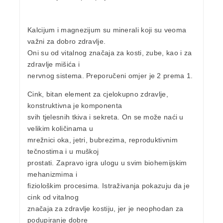
Kalcijum
i
magnezijum
su minerali koji su veoma
važni za dobro zdravlje.
Oni su od vitalnog značaja za
kosti
,
zube
, kao i za
zdravlje
mišića
i
nervnog
sistema
. Preporučeni omjer je 2 prema 1.
Cink
, bitan element za cjelokupno zdravlje,
konstruktivna je komponenta
svih tjelesnih tkiva i sekreta. On se može naći u
velikim količinama u
mrežnici oka, jetri, bubrezima, reproduktivnim
tečnostima i u muškoj
prostati. Zapravo igra ulogu u svim biohemijskim
mehanizmima i
fiziološkim procesima. Istraživanja pokazuju da je
cink od vitalnog
značaja za
zdravlje kostiju
, jer je neophodan za
podupiranje dobre