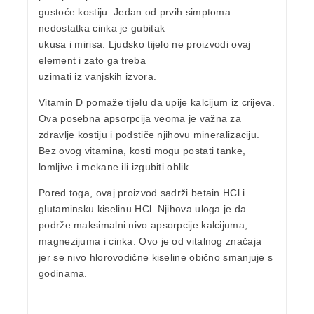
gustoće kostiju. Jedan od prvih simptoma
nedostatka cinka je gubitak
ukusa i mirisa. Ljudsko tijelo ne proizvodi ovaj
element i zato ga treba
uzimati iz vanjskih izvora.
Vitamin D
pomaže tijelu da upije kalcijum iz crijeva.
Ova posebna
apsorpcija
veoma je važna za
zdravlje kostiju i
podstiče njihovu mineralizaciju
.
Bez ovog vitamina, kosti mogu postati tanke,
lomljive i mekane ili izgubiti oblik.
Pored toga, ovaj proizvod sadrži betain HCl i
glutaminsku kiselinu HCl.
Njihova uloga je da
podrže maksimalni nivo apsorpcije kalcijuma,
magnezijuma i cinka.
Ovo je od vitalnog značaja
jer se nivo hlorovodične kiseline obično smanjuje s
godinama.