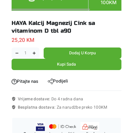
100KM
HAYA Kalcij Magnezij Cink sa
vitaminom D tbl a90
25,20
KM
Dodaj U Korpu
Kupi Sada
Podijeli
Pitajte nas
Vrijeme dostave:
Do 4 radna dana
Besplatna dostava:
Za narudžbe preko 100KM