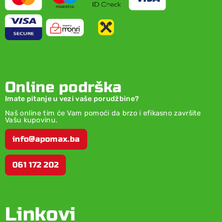
Online podrška
Imate pitanje u vezi vaše porudžbine?
Naš online tim će Vam pomoći da brzo i efikasno završite
Vašu kupovinu.
info@apomax.ba
061 172 202
Linkovi