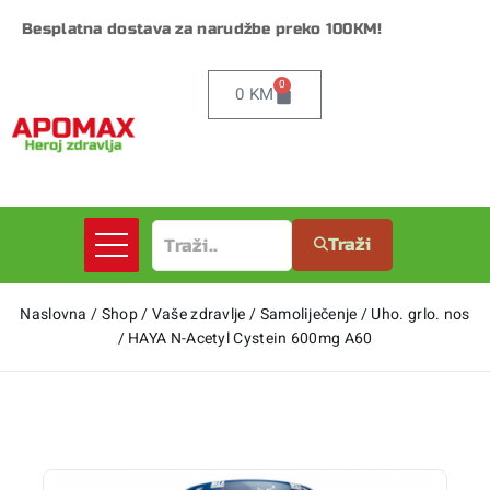
Besplatna dostava za narudžbe preko 100KM!
0
0
KM
Traži
Naslovna
/
Shop
/
Vaše zdravlje
/
Samoliječenje
/
Uho. grlo. nos
/
HAYA N-Acetyl Cystein 600mg A60