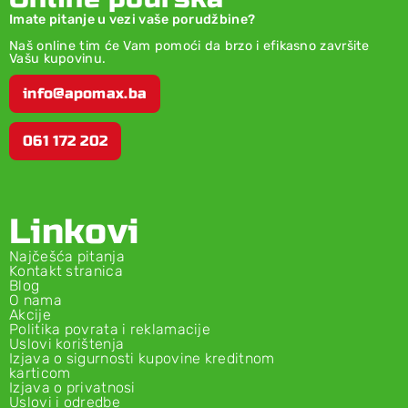
Imate pitanje u vezi vaše porudžbine?
Naš online tim će Vam pomoći da brzo i efikasno završite
Vašu kupovinu.
info@apomax.ba
061 172 202
Linkovi
Najčešća pitanja
Kontakt stranica
Blog
O nama
Akcije
Politika povrata i reklamacije
Uslovi korištenja
Izjava o sigurnosti kupovine kreditnom
karticom
Izjava o privatnosi
Uslovi i odredbe