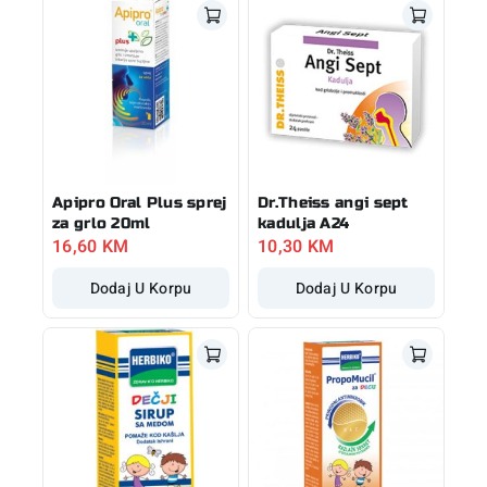
Apipro Oral Plus sprej
Dr.Theiss angi sept
za grlo 20ml
kadulja A24
16,60
KM
10,30
KM
Dodaj U Korpu
Dodaj U Korpu