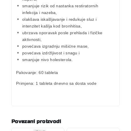
smanjuje rizik od nastanka restiratornih
infekcija i nazeba,
olakšava iskašljavanje i redukuje sluz i
intenzitet kašlja kod bronhitisa,
ubrzava oporavak posle prehlada i fizičke
aktivnosti,
povećava izgradnju mišićne mase,
povećava izdržljivost i snagu i
smanjuje nivo holesterola.
Pakovanje:
60 tableta
Primjena:
1 tableta dnevno sa dosta vode
Povezani proizvodi