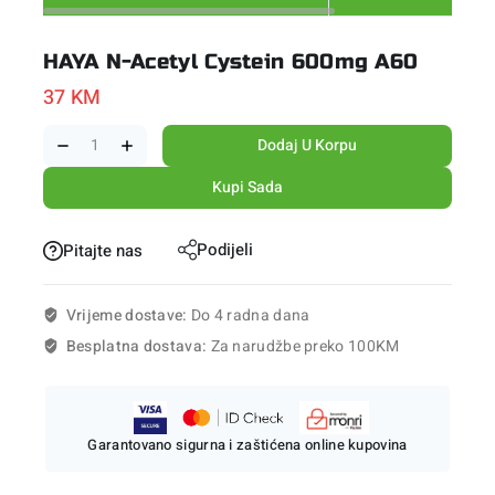
HAYA N-Acetyl Cystein 600mg A60
37
KM
Dodaj U Korpu
Kupi Sada
Podijeli
Pitajte nas
Vrijeme dostave:
Do 4 radna dana
Besplatna dostava:
Za narudžbe preko 100KM
Garantovano sigurna i zaštićena online kupovina