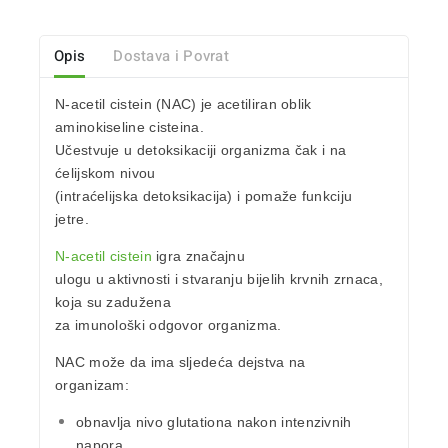
Opis
Dostava i Povrat
N-acetil cistein (NAC) je acetiliran oblik
aminokiseline cisteina.
Učestvuje u detoksikaciji organizma čak i na
ćelijskom nivou
(intraćelijska detoksikacija) i pomaže funkciju
jetre.
N-acetil cistein
igra značajnu
ulogu u aktivnosti i stvaranju bijelih krvnih zrnaca,
koja su zadužena
za imunološki odgovor organizma.
NAC može da ima sljedeća dejstva na
organizam:
obnavlja nivo glutationa nakon intenzivnih
napora,