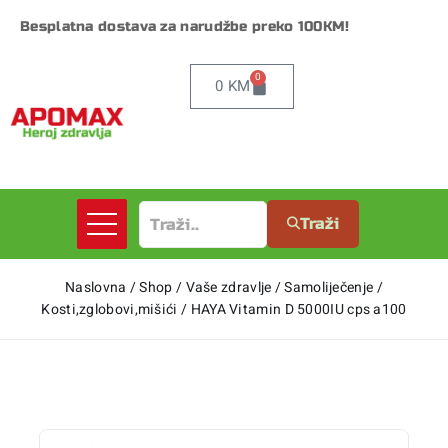
Besplatna dostava za narudžbe preko 100KM!
0
0
KM
Traži
Naslovna
/
Shop
/
Vaše zdravlje
/
Samoliječenje
/
Kosti,zglobovi,mišići
/
HAYA Vitamin D 5000IU cps a100