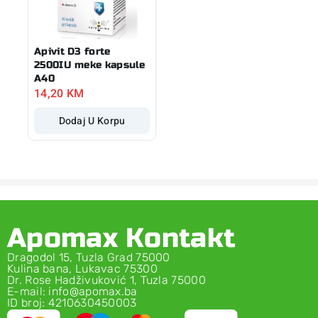
Apivit D3 forte
2500IU meke kapsule
A40
14,20
KM
Dodaj U Korpu
Apomax Kontakt
Dragodol 15, Tuzla Grad 75000
Kulina bana, Lukavac 75300
Dr. Rose Hadživuković 1, Tuzla 75000
E-mail: info@apomax.ba
ID broj: 4210630450003