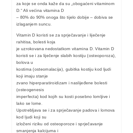
za koje se onda kaže da su „obogaćeni vitaminom
D.“ Ali većina vitamina D
– 80% do 90% onoga što tijelo dobije – dobiva se
izlaganjem suncu.
Vitamin D
koristi se za sprječavanje i liječenje
rahitisa
, bolesti koja
je uzrokovana
nedostatkom vitamina D
. Vitamin D
koristi se i za liječenje slabih kostiju (
osteoporoza
),
bolova u
kostima (
osteomalacija
), gubitka kostiju kod ljudi
koji imaju stanje
zvano hiperparatiroidizam i naslijeđene bolesti
(osteogenesis
imperfecta) kod kojih su kosti posebno lomljive i
lako se lome.
Upotrebljava se i za
sprječavanje padova
i
lomova
kod ljudi koji su
izloženi riziku od osteoporoze i sprječavanje
smanjenja kalcijuma i