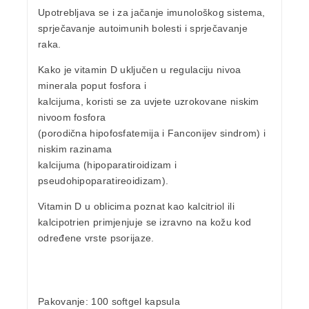
Upotrebljava se i za jačanje imunološkog sistema,
sprječavanje autoimunih bolesti i sprječavanje
raka.
Kako je vitamin D uključen u regulaciju nivoa
minerala poput fosfora i
kalcijuma, koristi se za uvjete uzrokovane niskim
nivoom fosfora
(porodična hipofosfatemija i Fanconijev sindrom) i
niskim razinama
kalcijuma (hipoparatiroidizam i
pseudohipoparatireoidizam).
Vitamin D u oblicima poznat kao
kalcitriol
ili
kalcipotrien
primjenjuje se izravno na kožu kod
određene vrste psorijaze.
Pakovanje
: 100 softgel kapsula