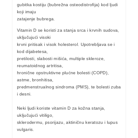
gubitka kostiju (bubrežna osteodistrofija) kod ljudi
koji imaju
zatajenje bubrega.
Vitamin D se koristi za stanja
srca
i
krvnih sudova
,
uključujući
visoki
krvni pritisak
i visok
holesterol
. Upotrebljava se i
kod
dijabetesa
,
pretilosti
, slabosti mišića, multiple skleroze,
reumatoidnog artritisa,
hronične opstruktivne plućne bolesti (COPD),
astme
,
bronhitisa
,
predmenstrualnog sindroma (
PMS
), te bolesti
zuba
i
desni
.
Neki ljudi koriste vitamin D za
kožna stanja
,
uključujući vitiligo,
sklerodermu, psorijazu, aktiničnu keratozu i lupus
vulgaris.