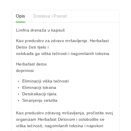
Opis
Dostava i Povrat
Limfna drenaža u kapsuli
Kao preduslov za zdravo
mršavljenje
,
Herbafast
Detox
čisti tijelo i
oslobađa ga viška tečnosti i nagomilanih toksina.
Herbafast detox
doprinosi:
Eliminaciji
viška tečnosti
Eliminaciji
toksina
Detoksikaciji
tijela
Smanjenju celulita
Kao preduslov zdravog mršavljenja
, pročistite svoj
organizam Herbafast Detoxom
i
oslobodite se
viška tečnosti
,
nagomilanih
toksina
i
napokon