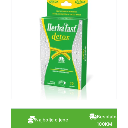
Besplatna do
Najbolje cijene
100KM