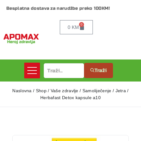
Besplatna dostava za narudžbe preko 100KM!
0
0
KM
Traži
Naslovna
/
Shop
/
Vaše zdravlje
/
Samoliječenje
/
Jetra
/
Herbafast Detox kapsule a10