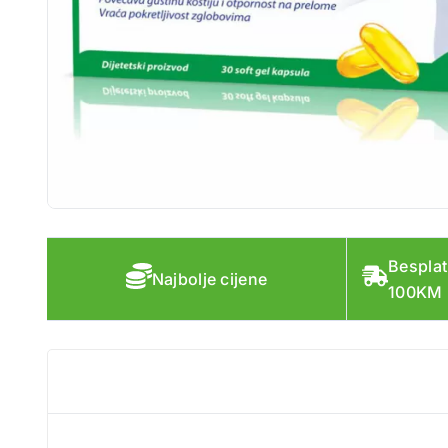
Besplat
Najbolje cijene
100KM