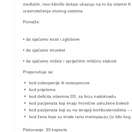
međutim, novi klinički dokazi ukazuju na to da vitamin K
uravnoteženja imunog sistema.
Pomaže:
• da
ojačamo kosti
i
zglobove
• da
ojačamo imunitet
• da
ojačamo mišiće
i spriječimo mišićnu slabost
Preporučuje se:
kod osteopenije ili osteoporoze
kod prijeloma
kod deficita vitamina D3, za brzu nadoknadu
kod pacijenata koji imaju hronične udružene bolesti
kod pacijenata koji su na terapiji kortikosteroidima – 
kod žena koje su imale ranu menopauzu (iz bilo kog 
Pakovanje
: 30 kapsula