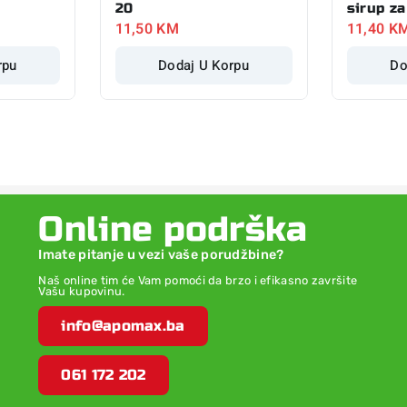
20
sirup za
11,50
KM
11,40
K
rpu
Dodaj U Korpu
Do
Online podrška
Imate pitanje u vezi vaše porudžbine?
Naš online tim će Vam pomoći da brzo i efikasno završite
Vašu kupovinu.
info@apomax.ba
061 172 202