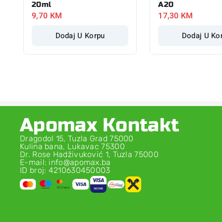
20ml
A20
9,70
KM
17,30
KM
Dodaj U Korpu
Dodaj U Ko
Apomax Kontakt
Dragodol 15, Tuzla Grad 75000
Kulina bana, Lukavac 75300
Dr. Rose Hadživuković 1, Tuzla 75000
E-mail: info@apomax.ba
ID broj: 4210630450003