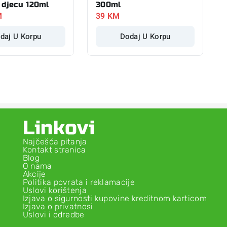
 djecu 120ml
300ml
M
39
KM
daj U Korpu
Dodaj U Korpu
Linkovi
Najčešća pitanja
Kontakt stranica
Blog
O nama
Akcije
Politika povrata i reklamacije
Uslovi korištenja
Izjava o sigurnosti kupovine kreditnom karticom
Izjava o privatnosi
Uslovi i odredbe