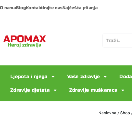
O nama
Blog
Kontaktirajte nas
Najčešća pitanja
Ljepota i njega
Vaše zdravlje
Doda
Zdravlje djeteta
Zdravlje muškaraca
Naslovna
/
Shop