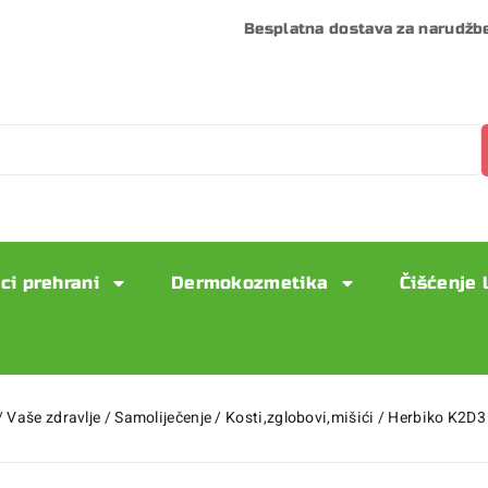
Besplatna dostava za narudžb
ci prehrani
Dermokozmetika
Čišćenje 
/
Vaše zdravlje
/
Samoliječenje
/
Kosti,zglobovi,mišići
/
Herbiko K2D3