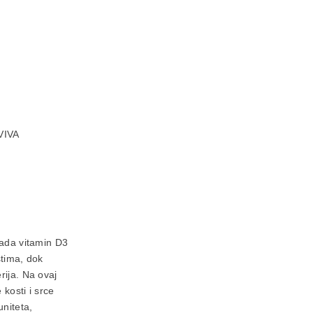
 VIVA
Tada vitamin D3
stima, dok
rija. Na ovaj
kosti i srce
uniteta,