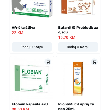
Afrička šljiva
Bulardi ® Probiotik za
22
KM
djecu
15,70
KM
Dodaj U Korpu
Dodaj U Korpu
Flobian kapsule a20
PropoMucil sprej za
30,50
KM
nos 20ml