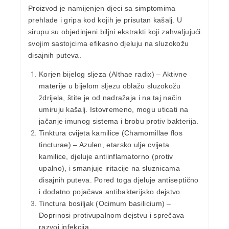
Proizvod je namijenjen djeci sa simptomima
prehlade i gripa kod kojih je prisutan kašalj. U
sirupu su objedinjeni biljni ekstrakti koji zahvaljujući
svojim sastojcima efikasno djeluju na sluzokožu
disajnih puteva.
Korjen bijelog sljeza
(Althae radix) – Aktivne
materije u bijelom sljezu oblažu sluzokožu
ždrijela, štite je od nadražaja i na taj način
umiruju kašalj. Istovremeno, mogu uticati na
jačanje imunog sistema i brobu protiv bakterija.
Tinktura cvijeta kamilice
(Chamomillae flos
tincturae) – Azulen, etarsko ulje cvijeta
kamilice, djeluje antiinflamatorno (protiv
upalno), i smanjuje iritacije na sluznicama
disajnih puteva. Pored toga djeluje antiseptično
i dodatno pojačava antibakterijsko dejstvo.
Tinctura bosiljak
(Ocimum basilicium) –
Doprinosi protivupalnom dejstvu i sprečava
razvoj infekcija.