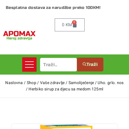
Besplatna dostava za narudžbe preko 100KM!
0
0
KM
Traži
Naslovna
/
Shop
/
Vaše zdravlje
/
Samoliječenje
/
Uho. grlo. nos
/
Herbiko sirup za djecu sa medom 125ml