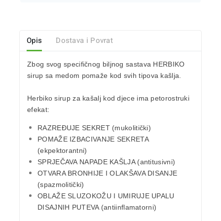
Opis
Dostava i Povrat
Zbog svog specifičnog biljnog sastava
HERBIKO
sirup sa medom
pomaže kod svih tipova kašlja.
Herbiko sirup za kašalj kod djece
ima petorostruki
efekat:
RAZREĐUJE SEKRET (mukolitički)
POMAŽE IZBACIVANJE SEKRETA
(ekpektorantni)
SPRJEČAVA NAPADE KAŠLJA (antitusivni)
OTVARA BRONHIJE I OLAKŠAVA DISANJE
(spazmolitički)
OBLAŽE SLUZOKOŽU I UMIRUJE UPALU
DISAJNIH PUTEVA (antiinflamatorni)