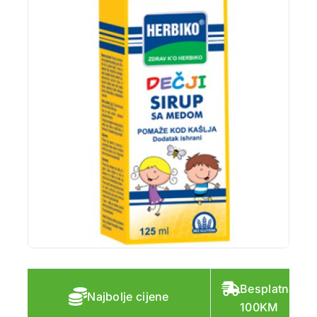
Besplatna do
Najbolje cijene
100KM