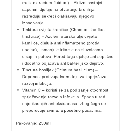
radix extractum fluidum) – Aktivni sastojci
saponini djeluju na otvaranje bronhija,
razređuju sekret i olakšavaju njegovo
izbacivanje.
Tinktura cvijeta kamilice
(Chamomillae flos
tincturae) – Azulen, etarsko ulje cvijeta
kamilice, djeluje antiinflamatorno (protiv
upalno), i smanjuje iritacije na sluznicama
disajnih puteva. Pored toga djeluje antiseptično
i dodatno pojačava antibakterijsko dejstvo.
Tinctura bosiljak
(Ocimum basilicium) –
Doprinosi protivupalnom dejstvu i sprječava
razvoj infekcija.
Vitamin C
– koristi se za podizanje otpornosti i
sprječavanje razvoja infekcija. Spada u red
najefikasnijih antioksidanasa, zbog čega se
preporučuje svima, a posebno pušačima.
Pakovanje:
250ml