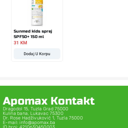
Sunmed kids sprej
SPF50+ 150 ml
31
KM
Dodaj U Korpu
Apomax Kontakt
Dragodol 15, Tuzla Grad 75000
Kulina bana, Lukavac 75300
Dr. Rose Hadživuković 1, Tuzla 75000
E-mail: info@apomax.ba
ID broj: 4210630450003