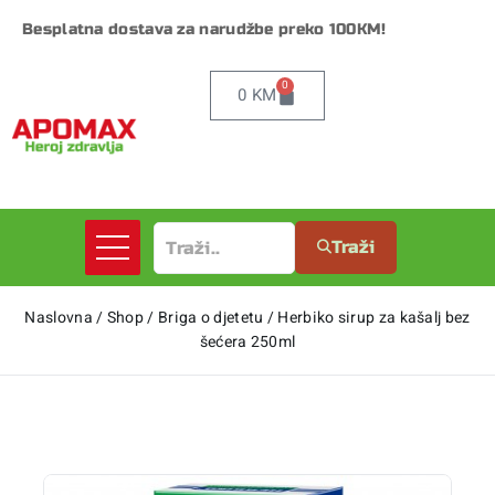
Besplatna dostava za narudžbe preko 100KM!
0
0
KM
Traži
Naslovna
/
Shop
/
Briga o djetetu
/
Herbiko sirup za kašalj bez
šećera 250ml