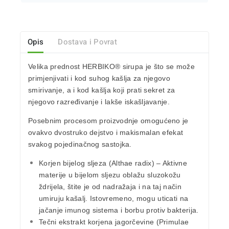
Opis
Dostava i Povrat
Velika prednost
HERBIKO® sirupa
je što se može
primjenjivati i
kod suhog kašlja za njegovo
smirivanje
, a i
kod kašlja koji prati sekret za
njegovo razređivanje i lakše iskašljavanje.
Posebnim procesom proizvodnje omogućeno je
ovakvo dvostruko dejstvo i makismalan efekat
svakog pojedinačnog sastojka.
Korjen bijelog sljeza
(Althae radix) – Aktivne
materije u bijelom sljezu oblažu sluzokožu
ždrijela, štite je od nadražaja i na taj način
umiruju kašalj. Istovremeno, mogu uticati na
jačanje imunog sistema i borbu protiv bakterija.
Tečni ekstrakt korjena jagorčevine
(Primulae