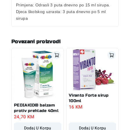
Primjena:
Odrasli 3 puta dnevno po 15 ml sirupa.
Djeca školskog uzrasta: 3 puta dnevno po 5 ml
sirupa
Povezani proizvodi
Viranto Forte sirup
100ml
PEDIAKID® balzam
16
KM
protiv prehlade 40ml
24,70
KM
Dodaj U Korpu
Dodaj U Korpu