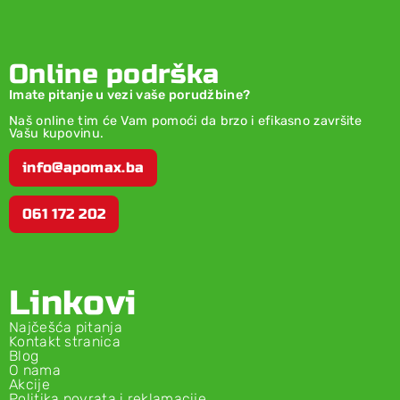
Online podrška
Imate pitanje u vezi vaše porudžbine?
Naš online tim će Vam pomoći da brzo i efikasno završite
Vašu kupovinu.
info@apomax.ba
061 172 202
Linkovi
Najčešća pitanja
Kontakt stranica
Blog
O nama
Akcije
Politika povrata i reklamacije