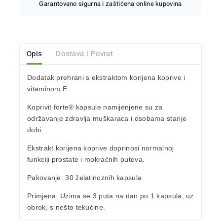
Garantovano sigurna i zaštićena online kupovina
Opis
Dostava i Povrat
Dodatak prehrani s
ekstraktom korijena koprive i
vitaminom E
Koprivit forte
®
kapsule
namijenjene su za
održavanje
zdravlja muškaraca i osobama starije
dobi.
Ekstrakt korijena koprive doprinosi
normalnoj
funkciji prostate i mokraćnih puteva.
Pakovanje
: 30 želatinoznih kapsula
Primjena:
Uzima se 3 puta na dan po 1 kapsula, uz
obrok, s nešto tekućine.