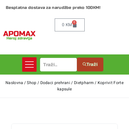
Besplatna dostava za narudžbe preko 100KM!
0
0
KM
Traži
Naslovna
/
Shop
/
Dodaci prehrani
/
Dietpharm
/
Koprivit Forte
kapsule