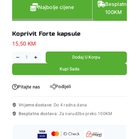
Besplatna do
Najbolje cijene
100KM
Koprivit Forte kapsule
15,50
KM
Dodaj U Korpu
Kupi Sada
Podijeli
Pitajte nas
Vrijeme dostave:
Do 4 radna dana
Besplatna dostava:
Za narudžbe preko 100KM