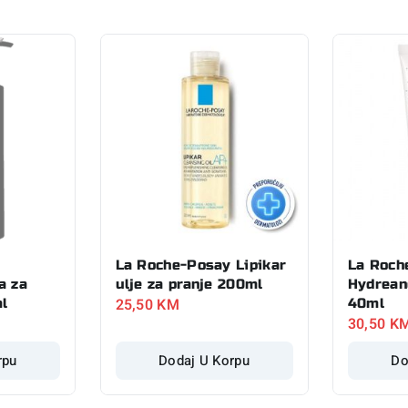
La Roche-Posay Lipikar
La Roch
a za
ulje za pranje 200ml
Hydrean
25,50
KM
ml
40ml
30,50
K
rpu
Dodaj U Korpu
Do