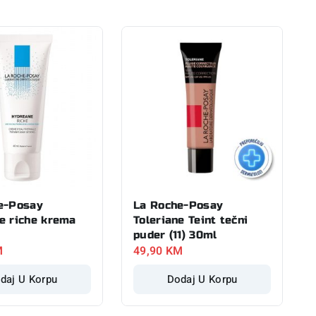
e-Posay
La Roche-Posay
e riche krema
Toleriane Teint tečni
puder (11) 30ml
M
49,90
KM
daj U Korpu
Dodaj U Korpu