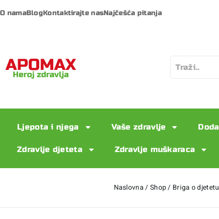
O nama
Blog
Kontaktirajte nas
Najčešća pitanja
Ljepota i njega
Vaše zdravlje
Doda
Zdravlje djeteta
Zdravlje muškaraca
Naslovna
/
Shop
/
Briga o djetet