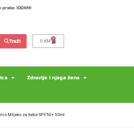
e preko 100KM!
0
0
KM
Traži
lica
Zdravlje i njega žena
rics Mlijeko za bebe SPF50+ 50ml