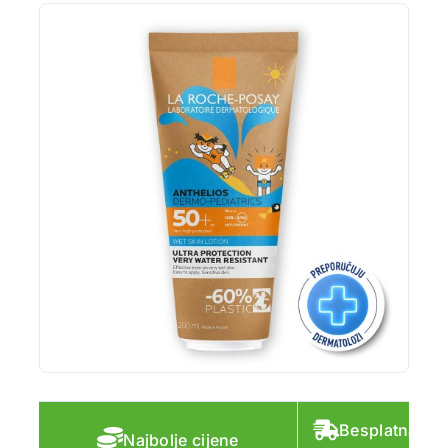
Besplatna do
Najbolje cijene