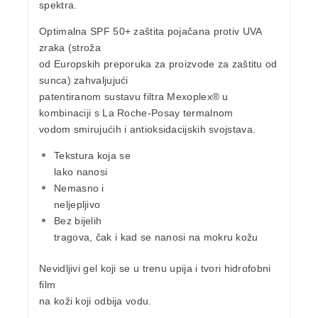
spektra.
Optimalna
SPF 50+
zaštita pojačana protiv UVA
zraka (stroža
od Europskih preporuka za proizvode za zaštitu od
sunca) zahvaljujući
patentiranom sustavu filtra Mexoplex® u
kombinaciji s La Roche-Posay termalnom
vodom smirujućih i antioksidacijskih svojstava.
Tekstura koja se
lako nanosi
Nemasno i
neljepljivo
Bez bijelih
tragova, čak i kad se nanosi na mokru kožu
Nevidljivi gel koji se u trenu upija
i tvori hidrofobni
film
na koži koji
odbija vodu
.