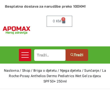
Besplatna dostava za narudžbe preko 100KM!
0
0
KM
Traži
Naslovna
/
Shop
/
Briga o djetetu
/
Njega djeteta
/
Sunčanje
/
La
Roche-Posay Anthelios Dermo Pediatrics Wet Gel za djecu
SPF50+ 250ml