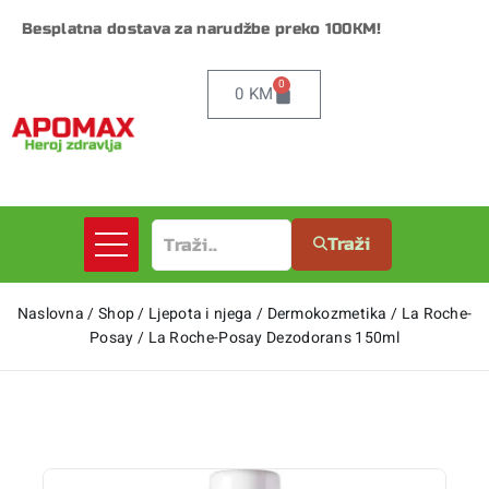
Besplatna dostava za narudžbe preko 100KM!
0
0
KM
Traži
Naslovna
/
Shop
/
Ljepota i njega
/
Dermokozmetika
/
La Roche-
Posay
/
La Roche-Posay Dezodorans 150ml