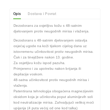
Opis
Dostava i Povrat
Dezodorans za osjetljivu kožu
s 48-satnim
djelovanjem protiv neugodnih mirisa i vlaženja.
Dezodorans s
48-satnim djelovanjem
ostavlja
osjećaj ugode na koži tijekom cijelog dana uz
istovremenu učinkovitost protiv neugodnih mirisa.
Čak i za tinejdžere nakon 13. godine.
Za osjetljivu kožu ispod pazuha.
Primjereno i za upotrebu nakon brijanja ili
depilacije voskom.
48-satna učinkovitost protiv neugodnih mirisa i
vlaženja.
Patentirana tehnologija obogaćena magnezijevim
oksidom koja je učinkovita poput aluminijevih soli
kod neutralizacije mirisa. Zahvaljujući velikoj moći
upijanja (4 puta većoj od one kod talka)