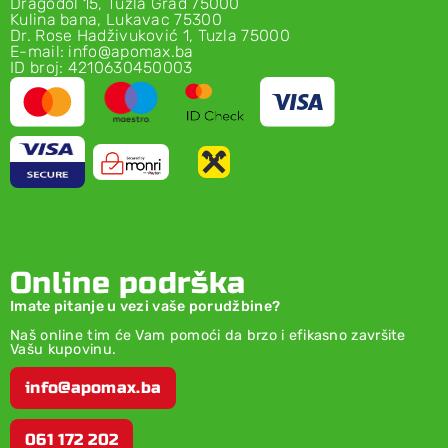
Dragodol 15, Tuzla Grad 75000
Kulina bana, Lukavac 75300
Dr. Rose Hadživuković 1, Tuzla 75000
E-mail: info@apomax.ba
ID broj: 4210630450003
Online podrška
Imate pitanje u vezi vaše porudžbine?
Naš online tim će Vam pomoći da brzo i efikasno završite
Vašu kupovinu.
info@apomax.ba
061 172 202