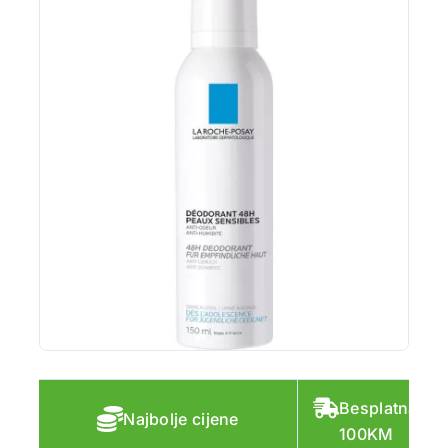
Besplatna do
Najbolje cijene
100KM