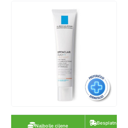
Besplatna do
Najbolje cijene