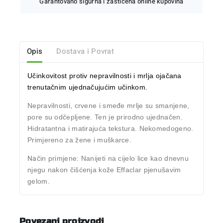
Garantovano sigurna i zaštićena online kupovina
Opis
Dostava i Povrat
Učinkovitost protiv nepravilnosti i mrlja ojačana
trenutačnim ujednačujućim učinkom.
N
epravilnosti
, crvene i smeđe mrlje su smanjene,
pore su odčepljene. Ten je prirodno ujednačen.
Hidratantna i matirajuća tekstura. Nekomedogeno.
Primjereno za žene i muškarce.
Na
č
in primjene:
Nanijeti na cijelo lice kao dnevnu
njegu nakon čišćenja kože Effaclar pjenušavim
gelom.
Povezani proizvodi