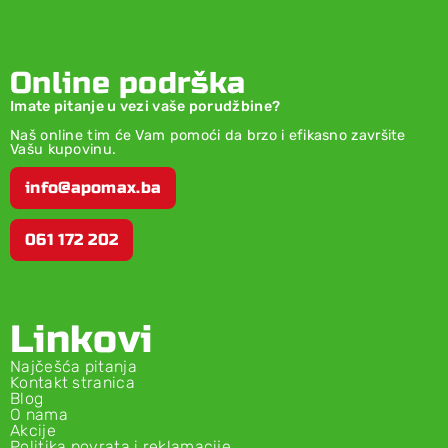
Online podrška
Imate pitanje u vezi vaše porudžbine?
Naš online tim će Vam pomoći da brzo i efikasno završite
Vašu kupovinu.
info@apomax.ba
061 172 202
Linkovi
Najčešća pitanja
Kontakt stranica
Blog
O nama
Akcije
Politika povrata i reklamacije