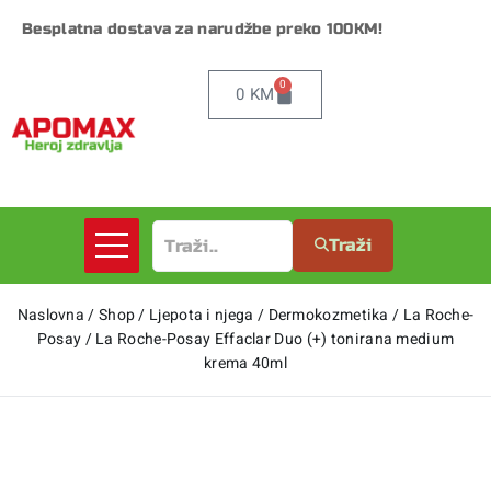
Besplatna dostava za narudžbe preko 100KM!
0
0
KM
Traži
Naslovna
/
Shop
/
Ljepota i njega
/
Dermokozmetika
/
La Roche-
Posay
/
La Roche-Posay Effaclar Duo (+) tonirana medium
krema 40ml