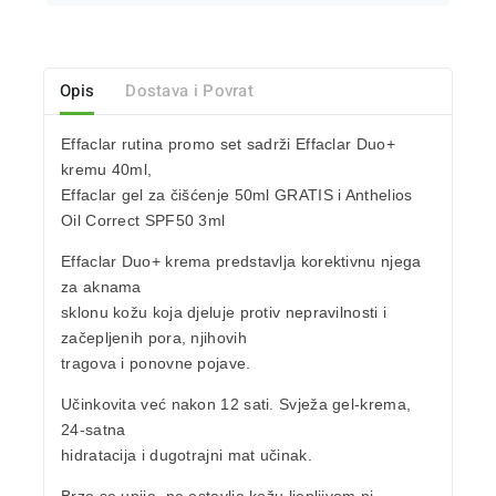
Opis
Dostava i Povrat
Effaclar rutina
promo set sadrži
Effaclar Duo+
kremu
40ml,
Effaclar gel za čišćenje
50ml
GRATIS i Anthelios
Oil Correct SPF50
3ml
Effaclar Duo+ krema
predstavlja
korektivnu njega
za aknama
sklonu kožu
koja djeluje protiv nepravilnosti i
začepljenih pora, njihovih
tragova i ponovne pojave.
Učinkovita već nakon 12 sati. Svježa gel-krema,
24-satna
hidratacija
i
dugotrajni mat učinak.