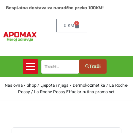
Besplatna dostava za narudžbe preko 100KM!
0
0
KM
Traži
Naslovna
/
Shop
/
Ljepota i njega
/
Dermokozmetika
/
La Roche-
Posay
/
La Roche-Posay Effaclar rutina promo set