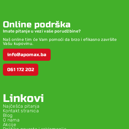
Online podrška
Imate pitanje u vezi vaše porudžbine?
Naš online tim će Vam pomoći da brzo i efikasno završite
Vašu kupovinu.
info@apomax.ba
061 172 202
Linkovi
Najčešća pitanja
Kontakt stranica
Blog
O nama
Akcije