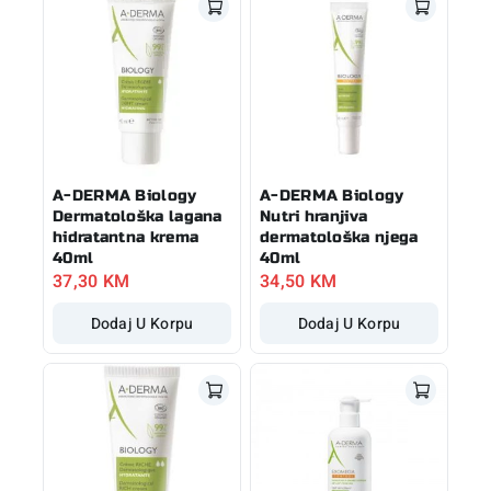
A-DERMA Biology
A-DERMA Biology
Dermatološka lagana
Nutri hranjiva
hidratantna krema
dermatološka njega
40ml
40ml
37,30
KM
34,50
KM
Dodaj U Korpu
Dodaj U Korpu