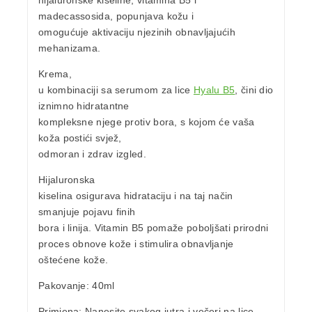
hijaluronske kiseline
,
vitamina B5
i
madecassosida, popunjava kožu i
omogućuje aktivaciju njezinih obnavljajućih
mehanizama.
Krema,
u kombinaciji sa serumom za lice
Hyalu B5
, čini dio
iznimno hidratantne
kompleksne njege protiv bora, s kojom će vaša
koža postići svjež,
odmoran i zdrav izgled.
Hijaluronska
kiselina osigurava
hidrataciju i
na taj način
smanjuje pojavu finih
bora i linija.
Vitamin B5 pomaže poboljšati prirodni
proces obnove kože i stimulira obnavljanje
oštećene kože.
Pakovanje
: 40ml
Primjena
:
Nanesite svakog jutra i večeri na lice,