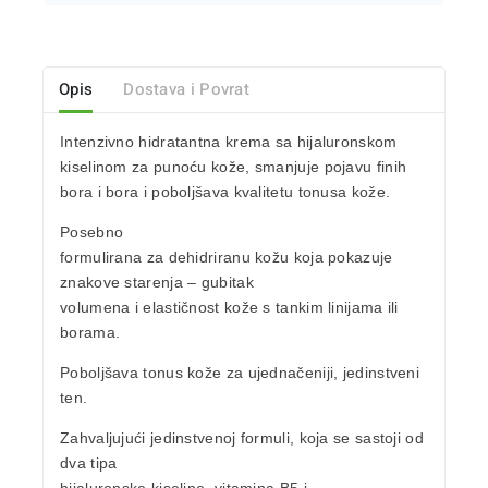
Opis
Dostava i Povrat
Intenzivno
hidratantna krema sa hijaluronskom
kiselinom
za punoću kože, smanjuje pojavu finih
bora i bora i poboljšava kvalitetu tonusa kože.
Posebno
formulirana za
dehidriranu kožu
koja pokazuje
znakove
starenja
– gubitak
volumena i elastičnost kože s tankim linijama ili
borama.
Poboljšava tonus kože za ujednačeniji, jedinstveni
ten.
Zahvaljujući jedinstvenoj formuli, koja se sastoji od
dva tipa