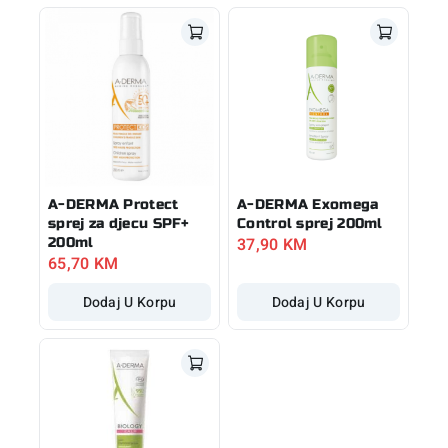
A-DERMA Protect
A-DERMA Exomega
sprej za djecu SPF+
Control sprej 200ml
37,90
KM
200ml
65,70
KM
Dodaj U Korpu
Dodaj U Korpu