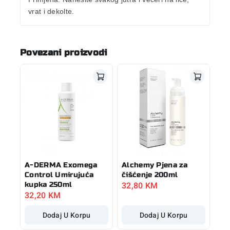
vrat i dekolte.
Povezani proizvodi
A-DERMA Exomega
Alchemy Pjena za
Control Umirujuća
čišćenje 200ml
32,80
KM
kupka 250ml
32,20
KM
Dodaj U Korpu
Dodaj U Korpu