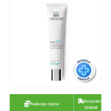
Besplatna do
Najbolje cijene
100KM