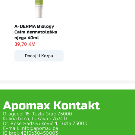
A-DERMA Biology
Calm dermatološka
njega 40ml
39,70
KM
Dodaj U Korpu
Apomax Kontakt
Dragodol 15, Tuzla Grad 75000
Kulina bana, Lukavac 75300
Dr. Rose Hadživuković 1, Tuzla 75000
E-mail: info@apomax.ba
ID broj: 4210630450003