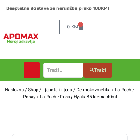
Besplatna dostava za narudžbe preko 100KM!
0
0
KM
Traži
Naslovna
/
Shop
/
Ljepota i njega
/
Dermokozmetika
/
La Roche-
Posay
/
La Roche-Posay Hyalu B5 krema 40ml