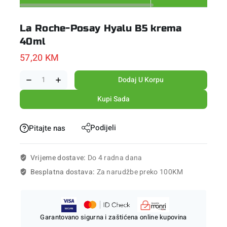
La Roche-Posay Hyalu B5 krema
40ml
57,20
KM
Dodaj U Korpu
Kupi Sada
Podijeli
Pitajte nas
Vrijeme dostave:
Do 4 radna dana
Besplatna dostava:
Za narudžbe preko 100KM
Garantovano sigurna i zaštićena online kupovina