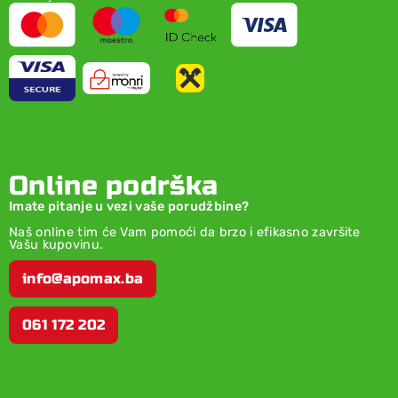
Online podrška
Imate pitanje u vezi vaše porudžbine?
Naš online tim će Vam pomoći da brzo i efikasno završite
Vašu kupovinu.
info@apomax.ba
061 172 202