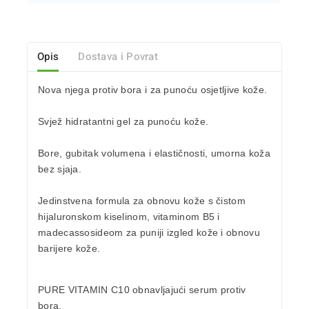
Opis
Dostava i Povrat
Nova njega
protiv bora
i za punoću osjetljive kože.
Svjež
hidratantni gel
za punoću kože.
Bore, gubitak volumena i elastičnosti, umorna koža
bez sjaja.
Jedinstvena formula za obnovu kože s čistom
hijaluronskom kiselinom
,
vitaminom B5
i
madecassosideom
za puniji izgled kože i obnovu
barijere kože.
PURE VITAMIN C10 obnavljajući
serum protiv
bora.