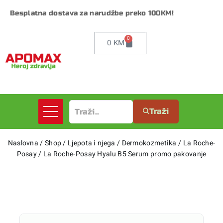
Besplatna dostava za narudžbe preko 100KM!
0
0
KM
Traži
Naslovna
/
Shop
/
Ljepota i njega
/
Dermokozmetika
/
La Roche-
Posay
/
La Roche-Posay Hyalu B5 Serum promo pakovanje