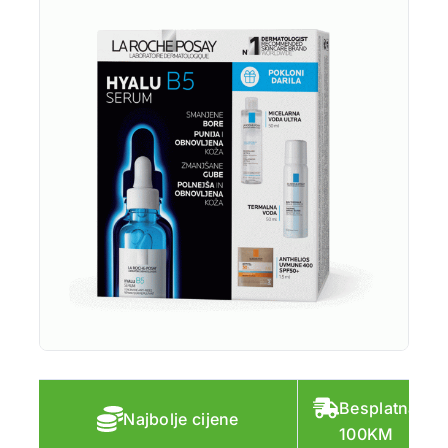
Besplatna do
Najbolje cijene
100KM