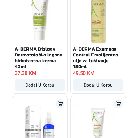
A-DERMA Biology
A-DERMA Exomega
Dermatološka lagana
Control Emolijentno
hidratantna krema
ulje za tuširanje
40ml
750ml
37,30
KM
49,50
KM
Dodaj U Korpu
Dodaj U Korpu