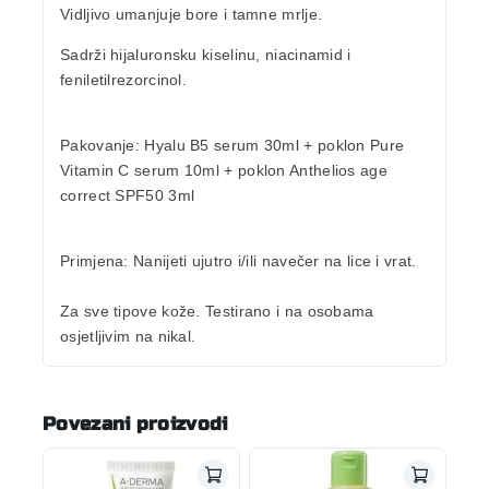
Vidljivo
umanjuje bore i tamne mrlje
.
Sadrži
hijaluronsku kiselinu, niacinamid i
feniletilrezorcinol.
Pakovanje:
Hyalu B5 serum 30ml + poklon Pure
Vitamin C serum 10ml
+ poklon Anthelios age
correct SPF50 3ml
Primjena:
Nanijeti ujutro i/ili navečer na lice i vrat.
Za sve tipove kože. Testirano i na osobama
osjetljivim na nikal.
Povezani proizvodi