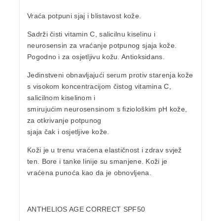
Vraća potpuni sjaj i blistavost kože.
Sadrži čisti
vitamin C
, salicilnu kiselinu i
neurosensin za vraćanje potpunog sjaja kože.
Pogodno i
za osjetljivu kožu
. Antioksidans.
Jedinstveni obnavljajući serum protiv starenja kože
s visokom koncentracijom čistog vitamina C,
salicilnom kiselinom i
smirujućim neurosensinom s fiziološkim pH kože,
za otkrivanje potpunog
sjaja čak i osjetljive kože.
Koži je u trenu vraćena elastičnost i zdrav
svjež
ten
. Bore i tanke linije su smanjene. Koži je
vraćena punoća kao da je obnovljena.
ANTHELIOS AGE CORRECT SPF50