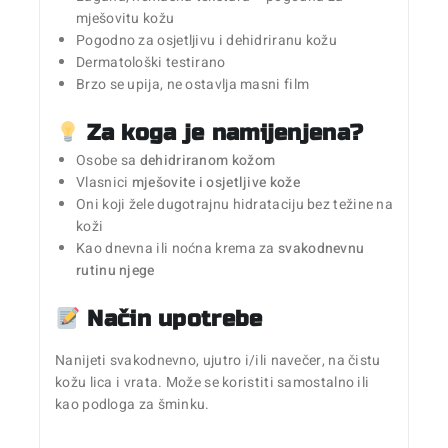
mješovitu kožu
Pogodno za osjetljivu i dehidriranu kožu
Dermatološki testirano
Brzo se upija, ne ostavlja masni film
Za koga je namijenjena?
Osobe sa
dehidriranom kožom
Vlasnici
mješovite i osjetljive kože
Oni koji žele dugotrajnu hidrataciju bez težine na
koži
Kao dnevna ili noćna krema za
svakodnevnu
rutinu njege
Način upotrebe
Nanijeti svakodnevno, ujutro i/ili navečer, na čistu
kožu lica i vrata. Može se koristiti samostalno ili
kao podloga za šminku.