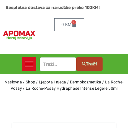
Besplatna dostava za narudžbe preko 100KM!
0
0
KM
Traži
Naslovna
/
Shop
/
Ljepota i njega
/
Dermokozmetika
/
La Roche-
Posay
/
La Roche-Posay Hydraphase Intense Legere 50ml