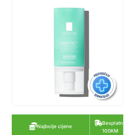
Besplatna do
Najbolje cijene
100KM