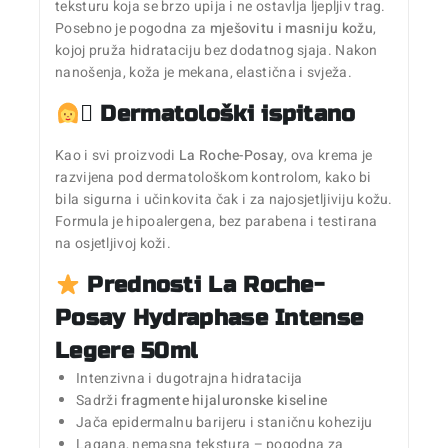
teksturu koja se brzo upija i ne ostavlja ljepljiv trag.
Posebno je pogodna za
mješovitu i masniju kožu
,
kojoj pruža hidrataciju bez dodatnog sjaja. Nakon
nanošenja, koža je mekana, elastična i svježa.
‍⚕ Dermatološki ispitano
Kao i svi proizvodi
La Roche-Posay
, ova krema je
razvijena pod dermatološkom kontrolom, kako bi
bila sigurna i učinkovita čak i za najosjetljiviju kožu.
Formula je hipoalergena, bez parabena i testirana
na osjetljivoj koži.
Prednosti La Roche-
Posay Hydraphase Intense
Legere 50ml
Intenzivna i dugotrajna hidratacija
Sadrži
fragmente hijaluronske kiseline
Jača epidermalnu barijeru i staničnu koheziju
Lagana, nemasna tekstura – pogodna za