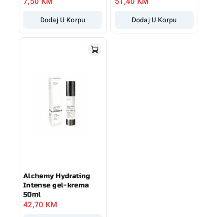
7,50
KM
51,40
KM
Dodaj U Korpu
Dodaj U Korpu
Alchemy Hydrating
Intense gel-krema
50ml
42,70
KM