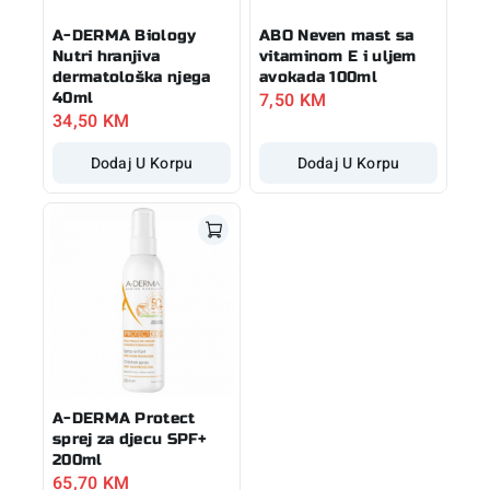
A-DERMA Biology
ABO Neven mast sa
Nutri hranjiva
vitaminom E i uljem
dermatološka njega
avokada 100ml
7,50
KM
40ml
34,50
KM
Dodaj U Korpu
Dodaj U Korpu
A-DERMA Protect
sprej za djecu SPF+
200ml
65,70
KM