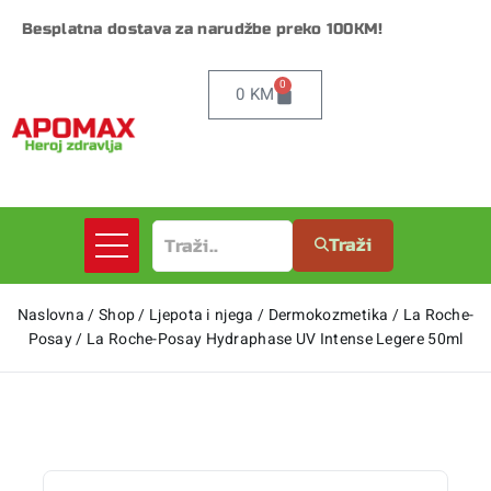
Besplatna dostava za narudžbe preko 100KM!
0
0
KM
Traži
Naslovna
/
Shop
/
Ljepota i njega
/
Dermokozmetika
/
La Roche-
Posay
/
La Roche-Posay Hydraphase UV Intense Legere 50ml