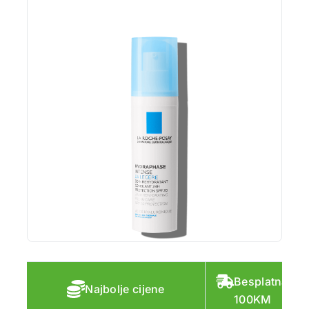
Besplatna do
Najbolje cijene
100KM