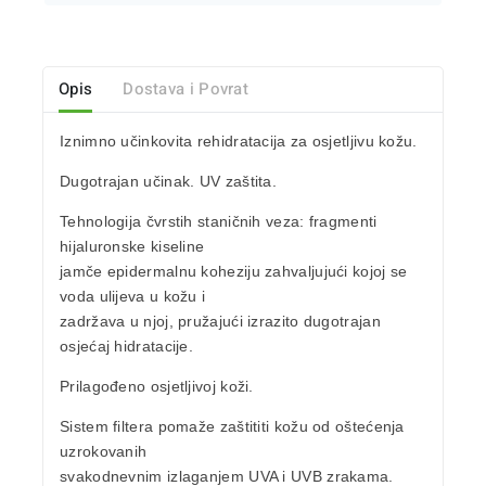
Opis
Dostava i Povrat
Iznimno učinkovita
rehidratacija za osjetljivu kožu
.
Dugotrajan učinak.
UV zaštita
.
Tehnologija čvrstih staničnih veza: fragmenti
hijaluronske kiseline
jamče epidermalnu koheziju zahvaljujući kojoj se
voda ulijeva u kožu i
zadržava u njoj, pružajući izrazito dugotrajan
osjećaj hidratacije.
Prilagođeno
osjetljivoj koži.
Sistem filtera pomaže zaštititi kožu od oštećenja
uzrokovanih
svakodnevnim izlaganjem
UVA
i
UVB zrakama
.