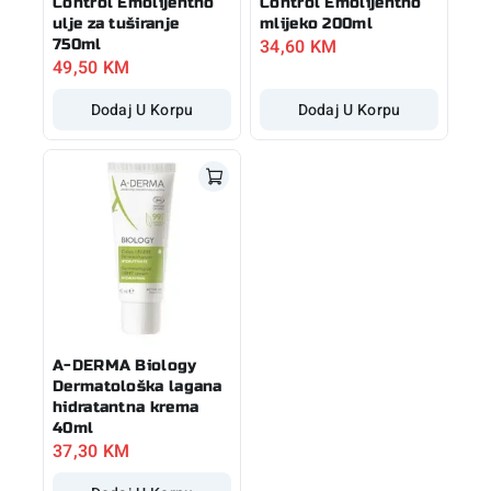
Control Emolijentno
Control Emolijentno
ulje za tuširanje
mlijeko 200ml
34,60
KM
750ml
49,50
KM
Dodaj U Korpu
Dodaj U Korpu
A-DERMA Biology
Dermatološka lagana
hidratantna krema
40ml
37,30
KM