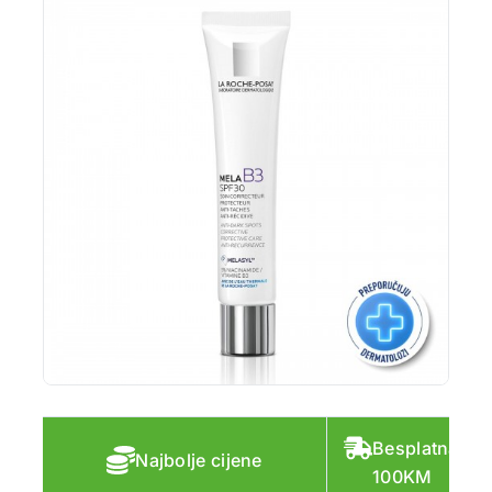
Besplatna do
Najbolje cijene
100KM