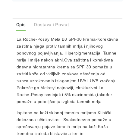
Opis
Dostava i Povrat
La Roche-Posay Mela B3 SPF30 krema
-Korektivna
zaštitna njega protiv tamnih mrlja i njihovog
ponovnog
pojavljivanja. Hiperpigmentacija. Tamne
mrlje i mrlje nakon akni.
Ova zaštitna i korektivna
dnevna hidratantna krema sa SPF 30
pomaže u
zaštiti kože od vidljivih znakova oštećenja od
sunca
uzrokovanih izlaganjem UVA i UVB zračenju.
Pokreće ga Melasyl,
najnoviji, ekskluzivni La
Roche-Posay sastojak i 5% niacinamida,
također
pomaže u poboljšanju izgleda tamnih mrlja.
Ispitano na koži sklonoj tamnim mrljama.Klinički
dokazana učinkovitost: Svakodnevno pomaže u
sprečavanju pojave tamnih mrlja na koži.Koža
trenutno izgleda blistavije,a ten je