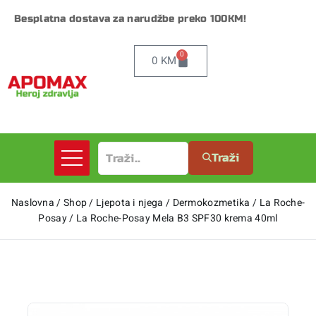
Besplatna dostava za narudžbe preko 100KM!
0
0
KM
Traži
Naslovna
/
Shop
/
Ljepota i njega
/
Dermokozmetika
/
La Roche-
Posay
/
La Roche-Posay Mela B3 SPF30 krema 40ml