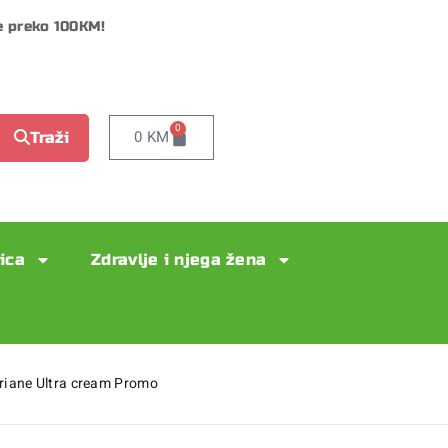
e preko 100KM!
0
0
KM
Traži
lica
Zdravlje i njega žena
riane Ultra cream Promo