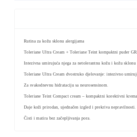
Rutina za
kožu sklonu alergijama
Toleriane Ultra Cream +
Toleriane Teint kompaktni puder G
Intezivna umirujuća njega za netolerantnu kožu i kožu sklonu 
Toleriane Ultra Cream
dvostruko djelovanje: intezivno umiruje
Za svakodnevnu hidrataciju sa neurosensinom.
Toleriane Teint Compact cream
– kompaktni korektivni kremas
Daje koži prirodan, ujednačen izgled i prekriva nepravilnosti.
Čisti i matira bez začepljivanja pora.