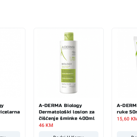
gy
A-DERMA Biology
A-DERM
icelarna
Dermatološki losion za
ruke 50
15,60
K
čišćenje šminke 400ml
46
KM