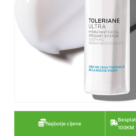
Besplat
Najbolje cijene
100KM