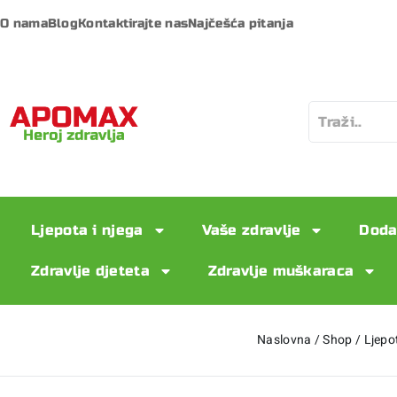
O nama
Blog
Kontaktirajte nas
Najčešća pitanja
Ljepota i njega
Vaše zdravlje
Doda
Zdravlje djeteta
Zdravlje muškaraca
Naslovna
/
Shop
/
Ljepo