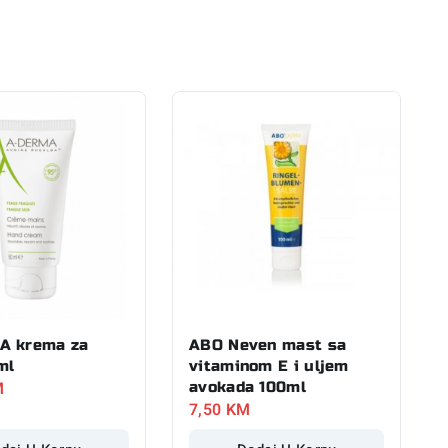
A krema za
ABO Neven mast sa
ml
vitaminom E i uljem
M
avokada 100ml
7,50
KM