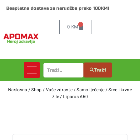
Besplatna dostava za narudžbe preko 100KM!
0
0
KM
Traži
Naslovna
/
Shop
/
Vaše zdravlje
/
Samoliječenje
/
Srce i krvne
žile
/
Liparos A60