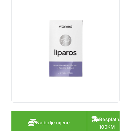
Besplatna do
Najbolje cijene
100KM