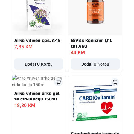
Arko vitiven cps. A45
BiVits Koenzim Q10
7,35
KM
tbl A60
44
KM
Dodaj U Korpu
Dodaj U Korpu
Arko vitiven arko gel
za cirkulaciju 150ml
18,80
KM
Cardiovitamin kapsule