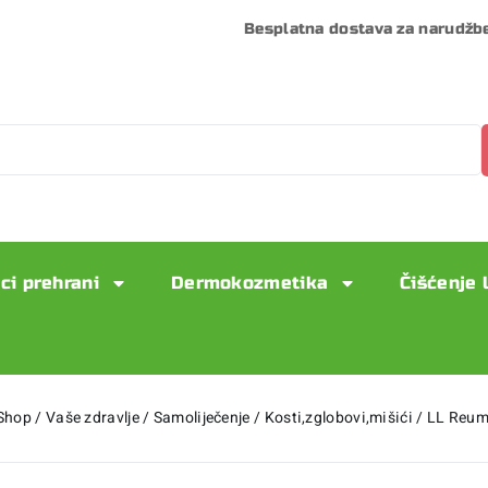
Besplatna dostava za narudžb
ci prehrani
Dermokozmetika
Čišćenje 
Shop
/
Vaše zdravlje
/
Samoliječenje
/
Kosti,zglobovi,mišići
/
LL Reum