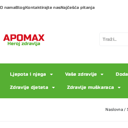
O nama
Blog
Kontaktirajte nas
Najčešća pitanja
Ljepota i njega
Vaše zdravlje
Doda
Zdravlje djeteta
Zdravlje muškaraca
Naslovna
/