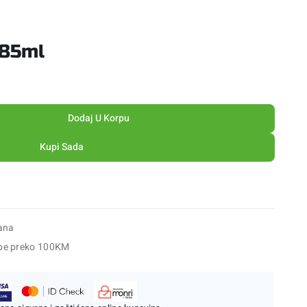
185ml
Dodaj U Korpu
Kupi Sada
ana
be preko 100KM