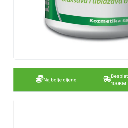
Besplat
Najbolje cijene
100KM