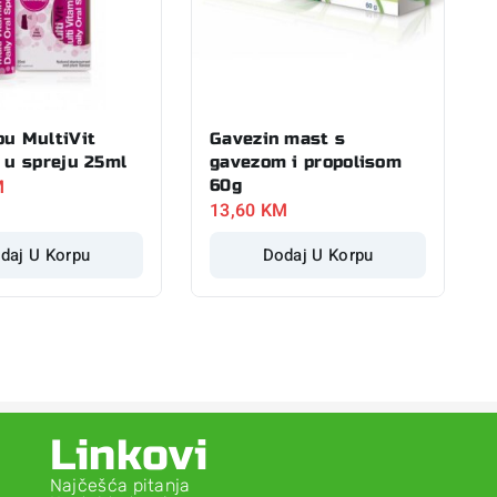
ou MultiVit
Gavezin mast s
 u spreju 25ml
gavezom i propolisom
M
60g
13,60
KM
daj U Korpu
Dodaj U Korpu
Linkovi
Najčešća pitanja