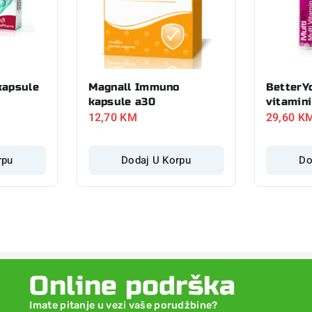
kapsule
Magnall Immuno
BetterY
kapsule a30
vitamini
12,70
KM
29,60
K
rpu
Dodaj U Korpu
Do
Online podrška
Imate pitanje u vezi vaše porudžbine?