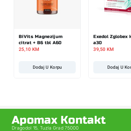
BiVits Magnezijum
Exedol Zglobex 
citrat + B6 tbl A60
a30
25,10
KM
39,50
KM
Dodaj U Korpu
Dodaj U Ko
Apomax Kontakt
Dragodol 15, Tuzla Grad 75000