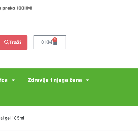
e preko 100KM!
0
0
KM
Traži
lica
Zdravlje i njega žena
al gel 185ml