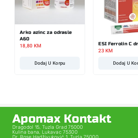
Arko azinc za odrasle
A60
ESI Ferrolin C d
18,80
KM
23
KM
Dodaj U Korpu
Dodaj U Ko
Apomax Kontakt
Dragodol 15, Tuzla Grad 75000
Kulina bana, Lukavac 75300
Dr. Rose Hadživuković 1, Tuzla 75000