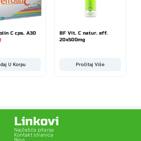
olin C cps. A30
BF Vit. C natur. eff.
M
20x500mg
daj U Korpu
Pročitaj Više
Linkovi
Najčešća pitanja
Kontakt stranica
Blog