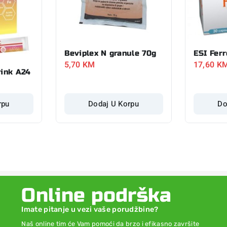
Beviplex N granule 70g
ESI Ferr
5,70
KM
17,60
K
rink A24
rpu
Dodaj U Korpu
Do
Online podrška
Imate pitanje u vezi vaše porudžbine?
Naš online tim će Vam pomoći da brzo i efikasno završite