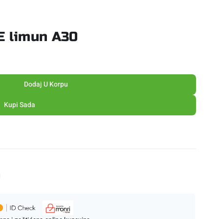
+E limun A30
Dodaj U Korpu
Kupi Sada
M