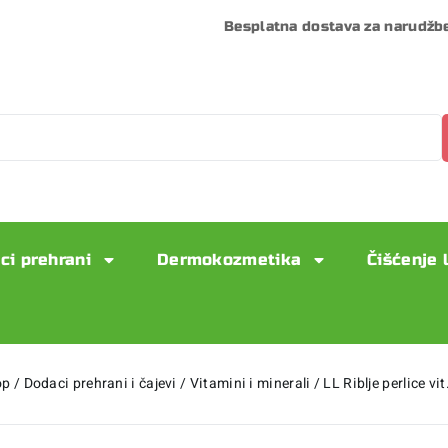
Besplatna dostava za narudžb
ci prehrani
Dermokozmetika
Čišćenje 
op
/
Dodaci prehrani i čajevi
/
Vitamini i minerali
/
LL Riblje perlice v