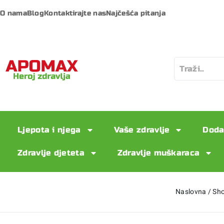
O nama
Blog
Kontaktirajte nas
Najčešća pitanja
Ljepota i njega
Vaše zdravlje
Doda
Zdravlje djeteta
Zdravlje muškaraca
Naslovna
/
Sh