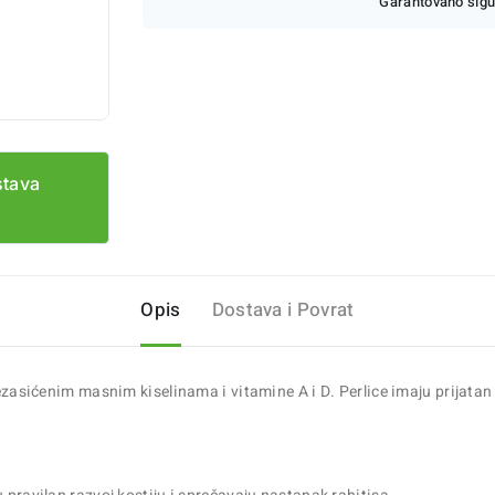
Garantovano sigu
stava
Opis
Dostava i Povrat
nezasićenim masnim kiselinama i vitamine A i D. Perlice imaju prijatan