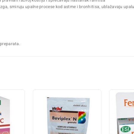
u pravilan razvoj kostiju i sprečavaju nastanak rahitisa
a, smiruju upalne procese kod astme i bronhitisa, ublažavaju upalu i
 preparata.