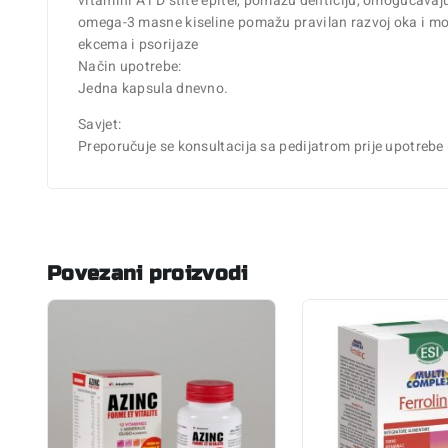
vitamini A i D štite epitel, pomažu denticiju, omogućavaj
omega-3 masne kiseline pomažu pravilan razvoj oka i mozg
ekcema i psorijaze
Način upotrebe:
Jedna kapsula dnevno.
Savjet:
Preporučuje se konsultacija sa pedijatrom prije upotrebe
Povezani proizvodi