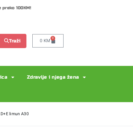
e preko 100KM!
0
0
KM
Traži
lica
Zdravlje i njega žena
it.D+E limun A30