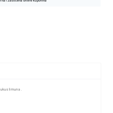
rna i zaštićena online kupovina
 ukus limuna .