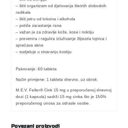
– štiti organizam od djelovanja
štetnih slobodnih
radikala
– štiti jetru od toksina i alkohola
– potiče
zarastanje rana
– važan je za zdravlje kože, kose i noktiju
– prevenira i regulira izlučivanje žlijezda lojnica i
sprečava akne
– sudjeluje u stvaranju kostiju
Pakovanje:
60 tableta
Način primjene:
1 tableta dnevno, uz obrok.
M.E.V. Feller® Cink 15 mg u preporučenoj dnevnoj
dozi (1 kapsula) sadrži 15 mg cinka što je
150%
preporučenog unosa za odrasle osobe
.
Povezani proizvodi