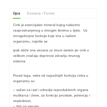
Opis
Dostava i Povrat
Cink
je
esencijalan mineral
kojeg nalazimo
rasprostranjenog u mnogim tkivima u tijelu. Uz
mnogobrojne funkcije koje ima u našem
organizmu, najviše se
ipak ističe ona vezana uz imuni sistem jer cink u
velikom značaju doprinosi
zdravlju imunog
sistema
.
Pored toga, neke od najvažnijih funkcija cinka u
organizmu su:
–
važan za rast i zdravlje
reproduktivnih organa
muškarca i žene, za funkciju prostate, potenciju i
neplodnost,
–
štiti od alergija