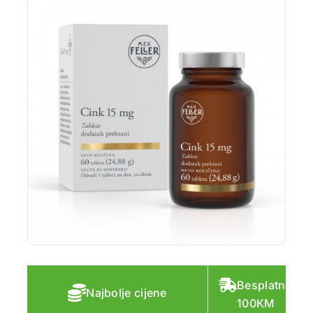
Besplatna do
Najbolje cijene
100KM