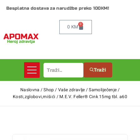
Besplatna dostava za narudžbe preko 100KM!
0
0
KM
Traži
Naslovna
/
Shop
/
Vaše zdravlje
/
Samoliječenje
/
Kosti,zglobovi,mišići
/
M.E.V. Feller® Cink 15mg tbl. a60