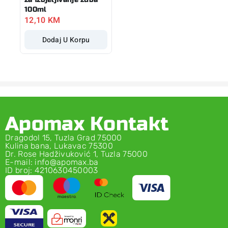
100ml
12,10
KM
Dodaj U Korpu
Apomax Kontakt
Dragodol 15, Tuzla Grad 75000
Kulina bana, Lukavac 75300
Dr. Rose Hadživuković 1, Tuzla 75000
E-mail: info@apomax.ba
ID broj: 4210630450003