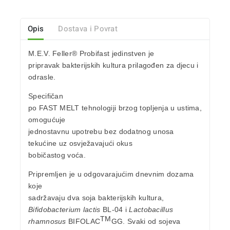
Opis
Dostava i Povrat
M.E.V.
Feller® Probifast
jedinstven je
pripravak
bakterijskih kultura
prilagođen za djecu i
odrasle.
Specifičan
po FAST MELT tehnologiji
brzog topljenja u ustima
,
omogućuje
jednostavnu upotrebu bez dodatnog unosa
tekućine uz osvježavajući okus
bobičastog voća.
Pripremljen je u odgovarajućim dnevnim dozama
koje
sadržavaju dva soja bakterijskih kultura,
Bifidobacterium lactis
BL-04 i
L
actobacillus
TM
rhamnosus
BIFOLAC
GG. Svaki od sojeva