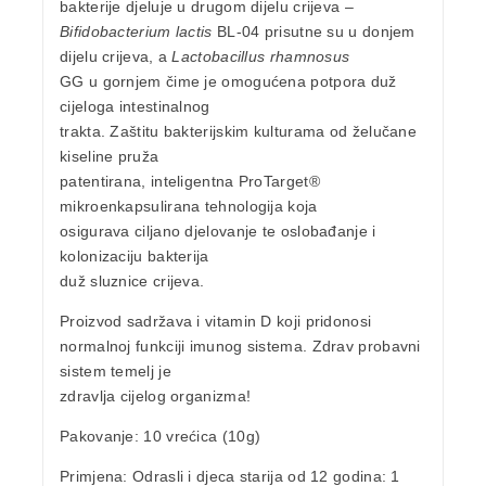
bakterije djeluje u drugom dijelu crijeva –
Bifidobacterium lactis
BL-04 prisutne su u donjem
dijelu crijeva, a
Lactobacillus rhamnosus
GG u gornjem čime je omogućena potpora duž
cijeloga intestinalnog
trakta. Zaštitu bakterijskim kulturama od želučane
kiseline pruža
patentirana, inteligentna ProTarget®
mikroenkapsulirana tehnologija koja
osigurava ciljano djelovanje te oslobađanje i
kolonizaciju bakterija
duž sluznice crijeva.
Proizvod sadržava i
vitamin D
koji pridonosi
normalnoj funkciji imunog sistema. Zdrav probavni
sistem temelj je
zdravlja cijelog organizma!
Pakovanje
: 10 vrećica (10g)
Primjena
:
Odrasli i djeca starija od 12 godina: 1