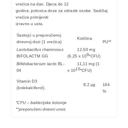
vrećica na dan. Djeca do 12
godina: polovica doze za odrasle osobe. Sadržaj
vrećice primijeniti
izravno u usta.
Sastojci u preporučenoj
Količina
dnevnoj dozi (1 vrećica)
PU**
Lactobacillus rhamnosus
12,50 mg
9
BIFOLACTM GG
(6,25 x 10
*CFU)
Bifidobacterium lactis
BL-
11,11 mg (1
10
04
x 10
*CFU)
Vitamin D3
8,2 µg
164
(kolekalciferol).
%
*CFU – bakterijske kolonije
**preporučeni dnevni unos