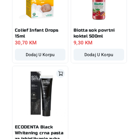
Colief Infant Drops
Biotta sok povrtni
15ml
koktel 500ml
30,70
KM
9,30
KM
Dodaj U Korpu
Dodaj U Korpu
ECODENTA Black
Whitening crna pasta
za izbjeljivanje zuba