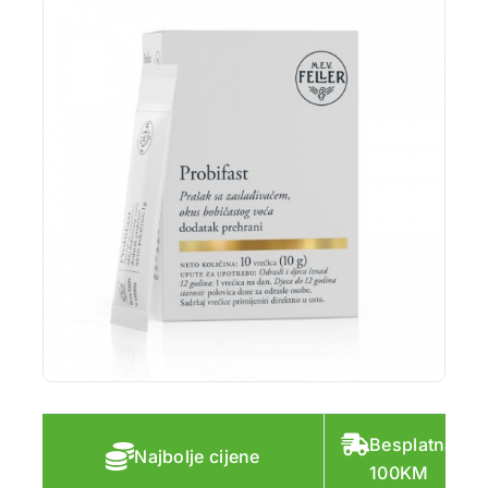
Besplatna do
Najbolje cijene
100KM