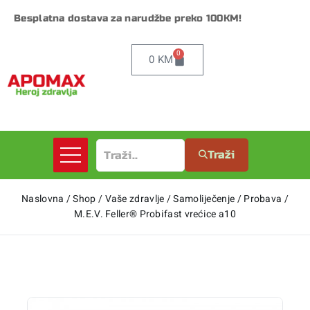
Besplatna dostava za narudžbe preko 100KM!
0
0
KM
Traži
Naslovna
/
Shop
/
Vaše zdravlje
/
Samoliječenje
/
Probava
/
M.E.V. Feller® Probifast vrećice a10