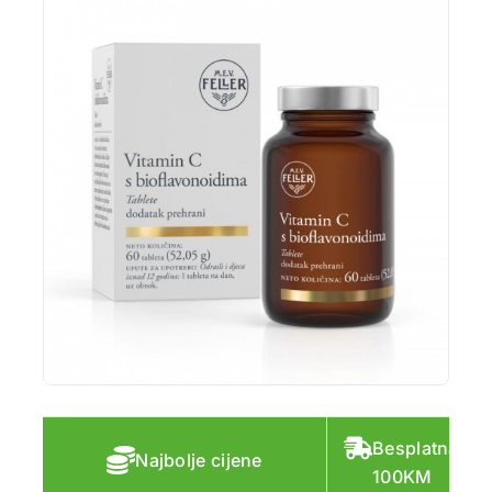
Besplatna do
Najbolje cijene
100KM