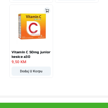
Vitamin C 50mg junior
kesice a30
9,50
KM
Dodaj U Korpu