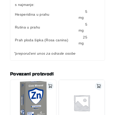
s najmanje:
5
Hesperidina u prahu
mg
5
Rutina u prahu
mg
25
Prah ploda šipka (Rosa canina)
mg
*preporučeni unos za odrasle osobe
Povezani proizvodi