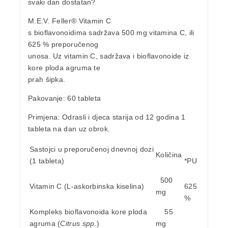
svaki dan dostatan?
M.E.V.
Feller® Vitamin C
s bioflavonoidima
sadržava
500 mg vitamina C
, ili
625 % preporučenog
unosa. Uz vitamin C, sadržava i bioflavonoide iz
kore ploda agruma te
prah šipka.
Pakovanje
: 60 tableta
Primjena
: Odrasli i djeca starija od 12 godina 1
tableta na dan uz obrok.
Sastojci u preporučenoj dnevnoj dozi
Količina
(1 tableta)
*PU
500
Vitamin C (L-askorbinska kiselina)
625
mg
%
Kompleks bioflavonoida kore ploda
55
agruma (
Citrus spp.
)
mg