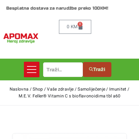
Besplatna dostava za narudžbe preko 100KM!
0
0
KM
Traži
Naslovna
/
Shop
/
Vaše zdravlje
/
Samoliječenje
/
Imunitet
/
M.E.V. Feller® Vitamin C s bioflavonoidima tbl a60