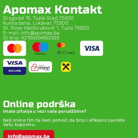
Apomax Kontakt
Dragodol 15, Tuzla Grad 75000
Kulina bana, Lukavac 75300
Dr. Rose Hadživuković 1, Tuzla 75000
E-mail: info@apomax.ba
ID broj: 4210630450003
Online podrška
Imate pitanje u vezi vaše porudžbine?
Naš online tim će Vam pomoći da brzo i efikasno završite
Vašu kupovinu.
info@apomax.ba