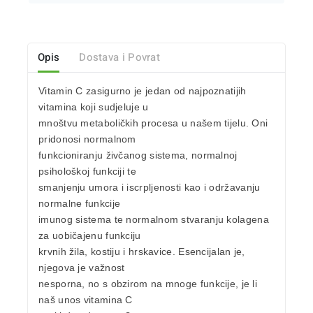
Opis
Dostava i Povrat
Vitamin C
zasigurno je jedan od najpoznatijih
vitamina koji sudjeluje u
mnoštvu metaboličkih procesa u našem tijelu. Oni
pridonosi normalnom
funkcioniranju
živčanog sistema
, normalnoj
psihološkoj funkciji
te
smanjenju umora
i
iscrpljenosti
kao i održavanju
normalne funkcije
imunog sistema
te normalnom
stvaranju kolagena
za uobičajenu funkciju
krvnih žila, kostiju i hrskavice. Esencijalan je,
njegova je važnost
nesporna, no s obzirom na mnoge funkcije, je li
naš unos vitamina C