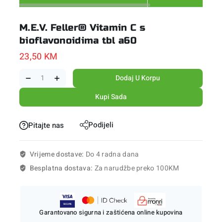
M.E.V. Feller® Vitamin C s
bioflavonoidima tbl a60
23,50
KM
Dodaj U Korpu
Kupi Sada
Podijeli
Pitajte nas
Vrijeme dostave:
Do 4 radna dana
Besplatna dostava:
Za narudžbe preko 100KM
Garantovano sigurna i zaštićena online kupovina