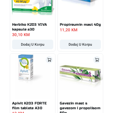
Herbiko K2D3 VIVA
Propireumin mast 40g
11,20
KM
kapsule a30
30,10
KM
Dodaj U Korpu
Dodaj U Korpu
Apivit K2D3 FORTE
Gavezin mast s
film tablete A30
gavezom i propolisom
60g