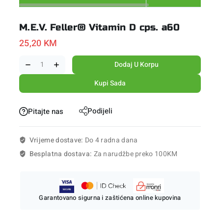
M.E.V. Feller® Vitamin D cps. a60
25,20
KM
Dodaj U Korpu
Kupi Sada
Podijeli
Pitajte nas
Vrijeme dostave:
Do 4 radna dana
Besplatna dostava:
Za narudžbe preko 100KM
Garantovano sigurna i zaštićena online kupovina