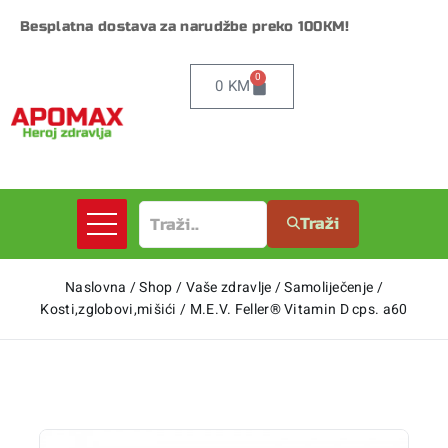
Besplatna dostava za narudžbe preko 100KM!
0
0
KM
Traži
Naslovna
/
Shop
/
Vaše zdravlje
/
Samoliječenje
/
Kosti,zglobovi,mišići
/
M.E.V. Feller® Vitamin D cps. a60