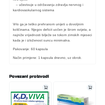
– učestvuje u
održavanju zdravlja nervnog i
kardiovaskularnog sistema
Vrlo ga je teško prehranom unijeti u dovoljnim
količinama. Njegov deficit uočen je širom svijeta, a
najniže vrijednosti bilježe se tokom zimskih mjeseci
kada je i izloženost suncu minimalna.
Pakovanje:
60 kapsula
Način primjene:
1 kapsula dnevno, uz obrok.
Povezani proizvodi