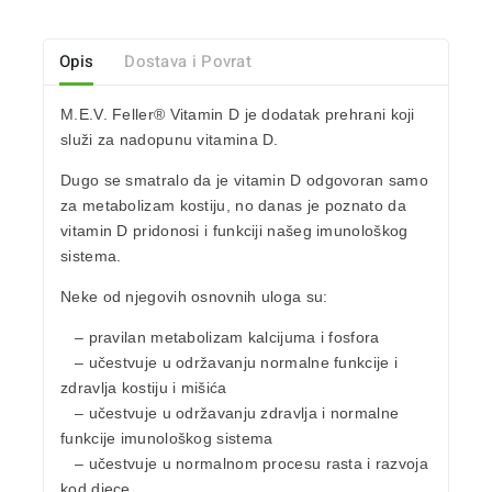
Opis
Dostava i Povrat
M.E.V. Feller® Vitamin D je dodatak prehrani koji
služi za
nadopunu vitamina D
.
Dugo se smatralo da je vitamin D odgovoran samo
za metabolizam kostiju, no danas je poznato da
vitamin D pridonosi i
funkciji našeg imunološkog
sistema
.
Neke od njegovih osnovnih uloga su:
– pravilan
metabolizam kalcijuma i fosfora
– učestvuje u održavanju
normalne funkcije i
zdravlja kostiju i mišića
– učestvuje u održavanju zdravlja i normalne
funkcije imunološkog sistema
– učestvuje u normalnom procesu rasta i razvoja
kod djece