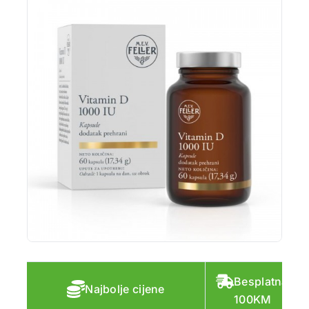
Besplatna do
Najbolje cijene
100KM