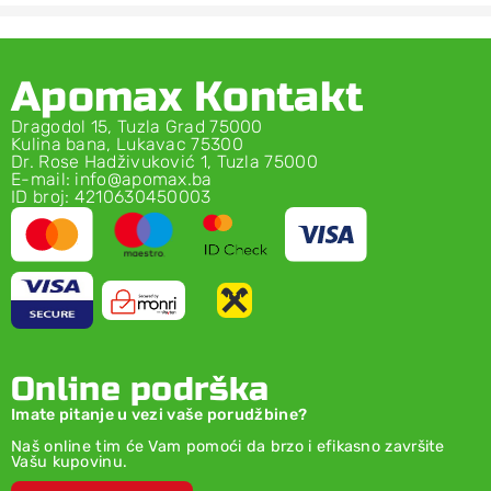
Apomax Kontakt
Dragodol 15, Tuzla Grad 75000
Kulina bana, Lukavac 75300
Dr. Rose Hadživuković 1, Tuzla 75000
E-mail: info@apomax.ba
ID broj: 4210630450003
Online podrška
Imate pitanje u vezi vaše porudžbine?
Naš online tim će Vam pomoći da brzo i efikasno završite
Vašu kupovinu.