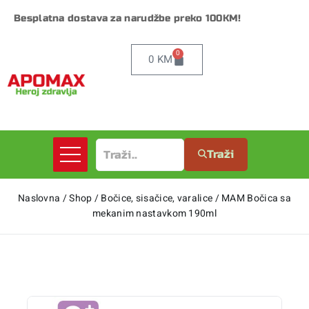
Besplatna dostava za narudžbe preko 100KM!
0
0
KM
Traži
Naslovna
/
Shop
/
Bočice, sisačice, varalice
/
MAM Bočica sa
mekanim nastavkom 190ml