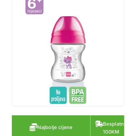
Besplatna do
Najbolje cijene
100KM