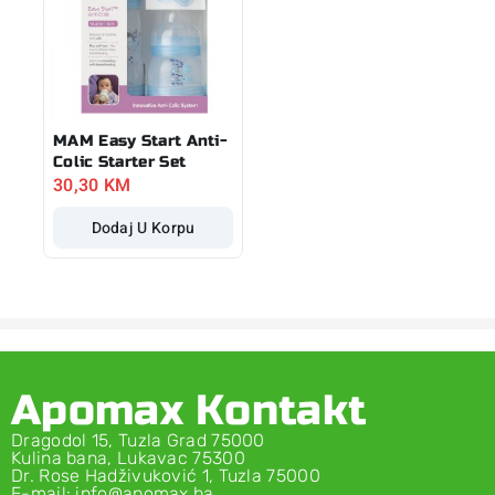
MAM Easy Start Anti-
Colic Starter Set
30,30
KM
Dodaj U Korpu
Apomax Kontakt
Dragodol 15, Tuzla Grad 75000
Kulina bana, Lukavac 75300
Dr. Rose Hadživuković 1, Tuzla 75000
E-mail: info@apomax.ba