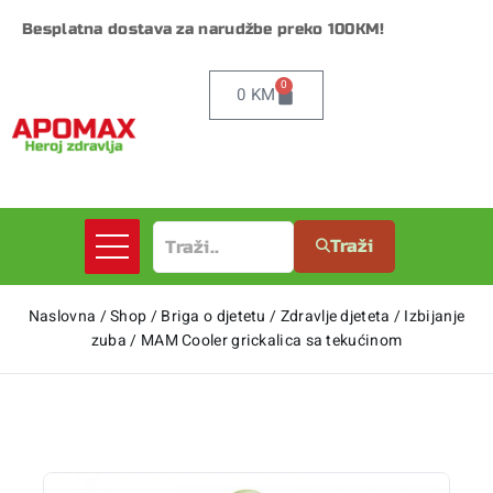
Besplatna dostava za narudžbe preko 100KM!
0
0
KM
Traži
Naslovna
/
Shop
/
Briga o djetetu
/
Zdravlje djeteta
/
Izbijanje
zuba
/
MAM Cooler grickalica sa tekućinom