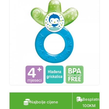
Besplatna do
Najbolje cijene
100KM