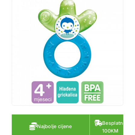
Besplatna do
Najbolje cijene
100KM