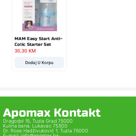
MAM Easy Start Anti-
Colic Starter Set
30,30
KM
Dodaj U Korpu
Apomax Kontakt
Dragodol 15, Tuzla Grad 75000
Kulina bana, Lukavac 75300
Dr. Rose Hadživuković 1, Tuzla 75000
E-mail: info@apomax.ba