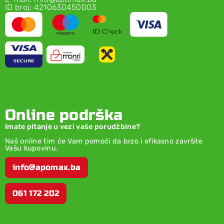
ID broj: 4210630450003
Online podrška
Imate pitanje u vezi vaše porudžbine?
Naš online tim će Vam pomoći da brzo i efikasno završite
Vašu kupovinu.
info@apomax.ba
061 172 202