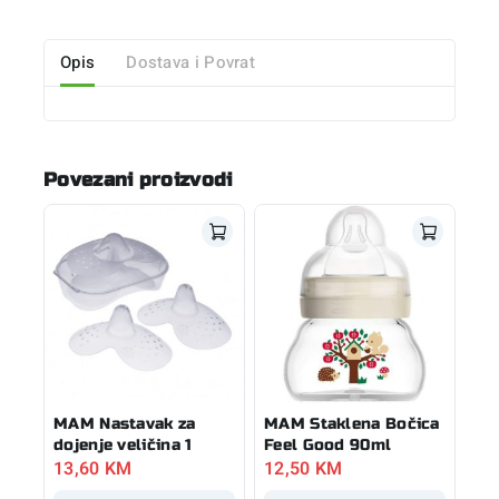
Opis
Dostava i Povrat
Povezani proizvodi
MAM Nastavak za
MAM Staklena Bočica
dojenje veličina 1
Feel Good 90ml
13,60
KM
12,50
KM