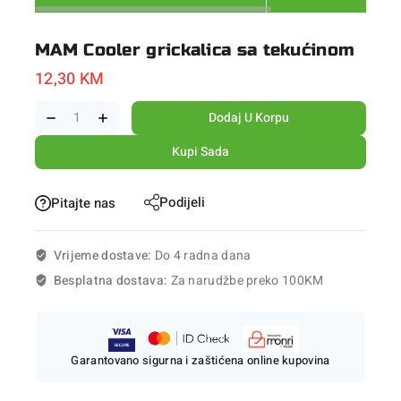
MAM Cooler grickalica sa tekućinom
12,30
KM
Dodaj U Korpu
Kupi Sada
Podijeli
Pitajte nas
Vrijeme dostave:
Do 4 radna dana
Besplatna dostava:
Za narudžbe preko 100KM
Garantovano sigurna i zaštićena online kupovina