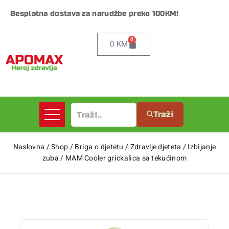
Besplatna dostava za narudžbe preko 100KM!
0
0
KM
Traži
Naslovna
/
Shop
/
Briga o djetetu
/
Zdravlje djeteta
/
Izbijanje
zuba
/
MAM Cooler grickalica sa tekućinom