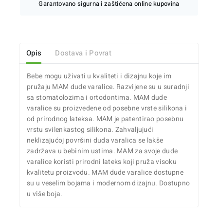
Garantovano sigurna i zaštićena online kupovina
Opis
Dostava i Povrat
Bebe mogu uživati u kvaliteti i dizajnu koje im
pružaju MAM dude varalice. Razvijene su u suradnji
sa stomatolozima i ortodontima. MAM dude
varalice su proizvedene od posebne vrste silikona i
od prirodnog lateksa. MAM je patentirao posebnu
vrstu svilenkastog silikona. Zahvaljujući
neklizajućoj površini duda varalica se lakše
zadržava u bebinim ustima. MAM za svoje dude
varalice koristi prirodni lateks koji pruža visoku
kvalitetu proizvodu. MAM dude varalice dostupne
su u veselim bojama i modernom dizajnu. Dostupno
u više boja.