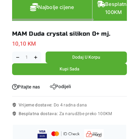
Besplatna do
Najbolje cijene
100KM
MAM Duda crystal silikon 0+ mj.
10,10
KM
Dodaj U Korpu
Kupi Sada
Podijeli
Pitajte nas
Vrijeme dostave:
Do 4 radna dana
Besplatna dostava:
Za narudžbe preko 100KM