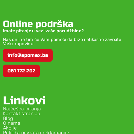
Online podrška
Imate pitanje u vezi vaše porudžbine?
Naš online tim će Vam pomoći da brzo i efikasno završite
Vašu kupovinu.
info@apomax.ba
061 172 202
Linkovi
Najčešća pitanja
Kontakt stranica
Blog
O nama
Akcije
Politika povrata i reklamacije