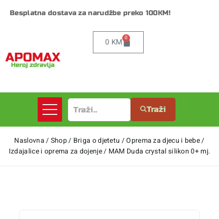
Besplatna dostava za narudžbe preko 100KM!
0
0
KM
Traži
Naslovna
/
Shop
/
Briga o djetetu
/
Oprema za djecu i bebe
/
Izdajalice i oprema za dojenje
/
MAM Duda crystal silikon 0+ mj.