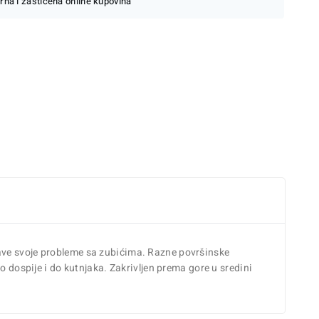
rna i zaštićena online kupovina
rave svoje probleme sa zubićima. Razne površinske
o dospije i do kutnjaka. Zakrivljen prema gore u sredini