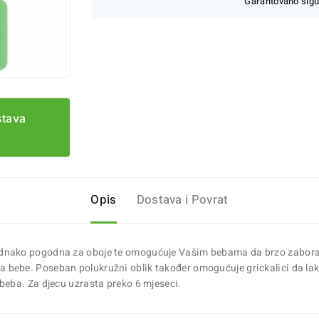
Garantovano sigu
stava
Opis
Dostava i Povrat
 je jednako pogodna za oboje te omogućuje Vašim bebama da brzo zabo
 za bebe. Poseban polukružni oblik također omogućuje grickalici da lak
eba. Za djecu uzrasta preko 6 mjeseci.