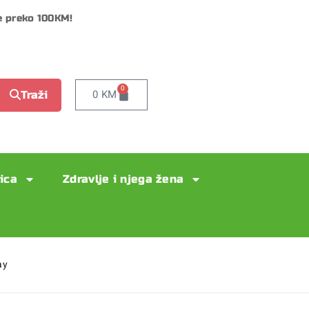
e preko 100KM!
0
0
KM
Traži
lica
Zdravlje i njega žena
ay