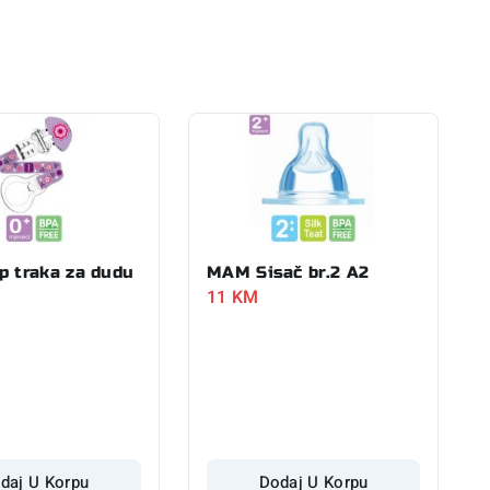
p traka za dudu
MAM Sisač br.2 A2
11
KM
daj U Korpu
Dodaj U Korpu