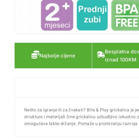
Besplatna do
Najbolje cijene
iznad 100KM
Nešto za igranje ili za žvakati? Bite & Play grickalica
strukture i materijali čine grickalicu uzbudljivo iskustvo
omogućava lakše držanje. Pomaže u promicanju razvoja b