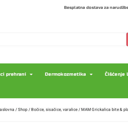
Besplatna dostava za narudžb
ci prehrani
Dermokozmetika
Čišćenje 
aslovna
/
Shop
/
Bočice, sisačice, varalice
/
MAM Grickalica bite & pl