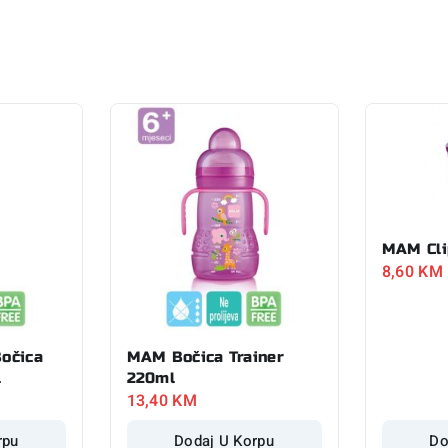
MAM Cli
8,60
KM
očica
MAM Bočica Trainer
l
220ml
13,40
KM
rpu
Dodaj U Korpu
Do