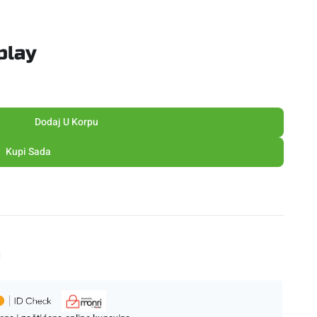
play
Dodaj U Korpu
Kupi Sada
M