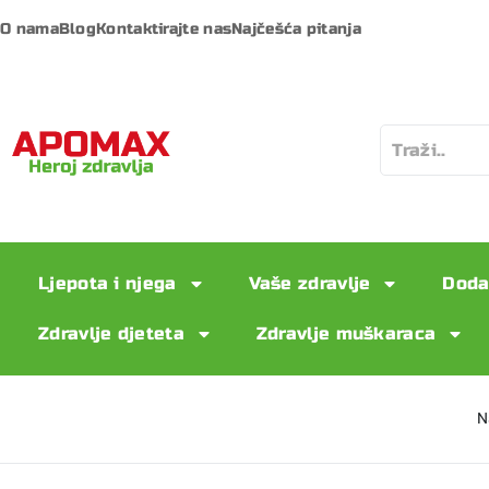
O nama
Blog
Kontaktirajte nas
Najčešća pitanja
Ljepota i njega
Vaše zdravlje
Doda
Zdravlje djeteta
Zdravlje muškaraca
N