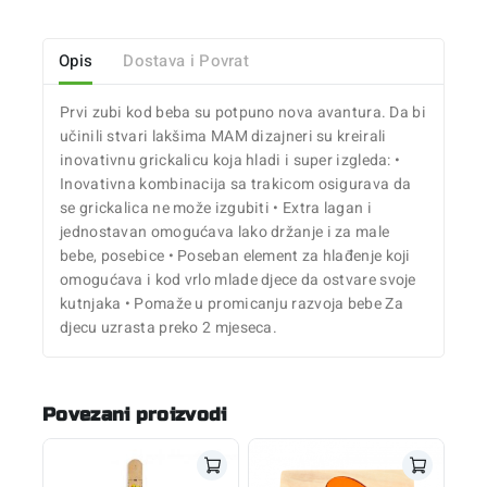
Opis
Dostava i Povrat
Prvi zubi kod beba su potpuno nova avantura. Da bi
učinili stvari lakšima MAM dizajneri su kreirali
inovativnu grickalicu koja hladi i super izgleda: •
Inovativna kombinacija sa trakicom osigurava da
se grickalica ne može izgubiti • Extra lagan i
jednostavan omogućava lako držanje i za male
bebe, posebice • Poseban element za hlađenje koji
omogućava i kod vrlo mlade djece da ostvare svoje
kutnjaka • Pomaže u promicanju razvoja bebe Za
djecu uzrasta preko 2 mjeseca.
Povezani proizvodi