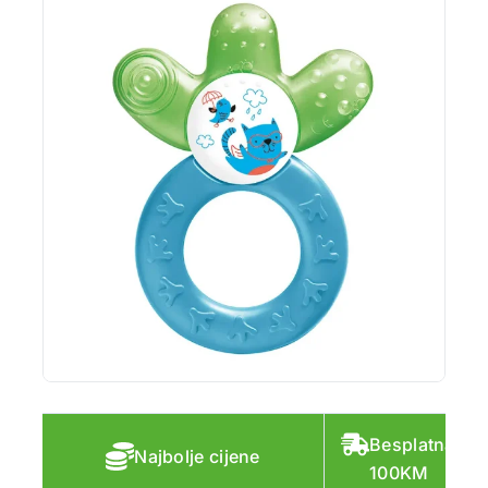
Besplatna do
Najbolje cijene
100KM