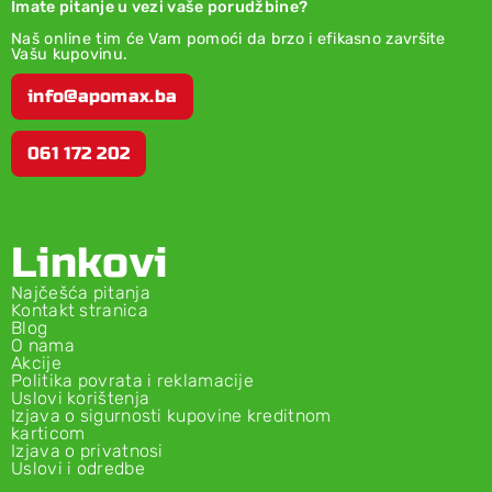
Imate pitanje u vezi vaše porudžbine?
Naš online tim će Vam pomoći da brzo i efikasno završite
Vašu kupovinu.
info@apomax.ba
061 172 202
Linkovi
Najčešća pitanja
Kontakt stranica
Blog
O nama
Akcije
Politika povrata i reklamacije
Uslovi korištenja
Izjava o sigurnosti kupovine kreditnom
karticom
Izjava o privatnosi
Uslovi i odredbe