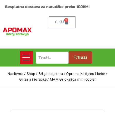
Besplatna dostava za narudžbe preko 100KM!
0
0
KM
Traži
Naslovna
/
Shop
/
Briga o djetetu
/
Oprema za djecu i bebe
/
Grizala i igračke
/
MAM Grickalica mini cooler