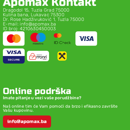
Apomax Kontakt
Dragodol 15, Tuzla Grad 75000
Kulina bana, Lukavac 75300
Dr. Rose Hadživuković 1, Tuzla 75000
E-mail: info@apomax.ba
ID broj: 4210630450003
Online podrška
Imate pitanje u vezi vaše porudžbine?
Naš online tim će Vam pomoći da brzo i efikasno završite
Vašu kupovinu.
info@apomax.ba