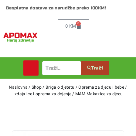
Besplatna dostava za narudžbe preko 100KM!
0
0
KM
Traži
Naslovna
/
Shop
/
Briga o djetetu
/
Oprema za djecu i bebe
/
Izdajalice i oprema za dojenje
/
MAM Makazice za djecu