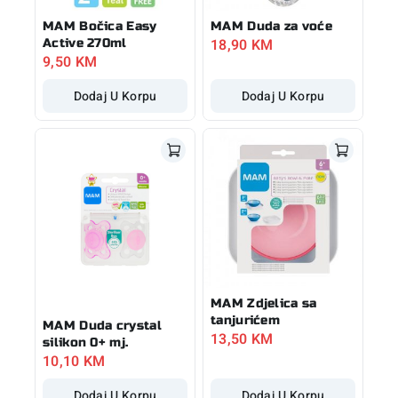
MAM Bočica Easy
MAM Duda za voće
18,90
KM
Active 270ml
9,50
KM
Dodaj U Korpu
Dodaj U Korpu
MAM Zdjelica sa
tanjurićem
MAM Duda crystal
13,50
KM
silikon 0+ mj.
10,10
KM
Dodaj U Korpu
Dodaj U Korpu