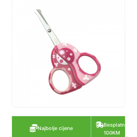
Besplatna do
Najbolje cijene
100KM