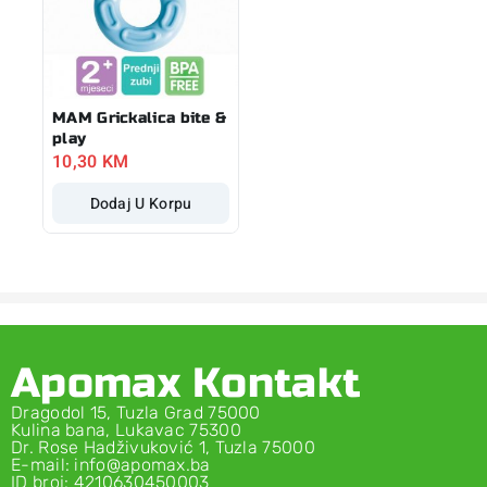
MAM Grickalica bite &
play
10,30
KM
Dodaj U Korpu
Apomax Kontakt
Dragodol 15, Tuzla Grad 75000
Kulina bana, Lukavac 75300
Dr. Rose Hadživuković 1, Tuzla 75000
E-mail: info@apomax.ba
ID broj: 4210630450003