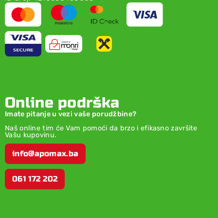
Online podrška
Imate pitanje u vezi vaše porudžbine?
Naš online tim će Vam pomoći da brzo i efikasno završite
Vašu kupovinu.
info@apomax.ba
061 172 202