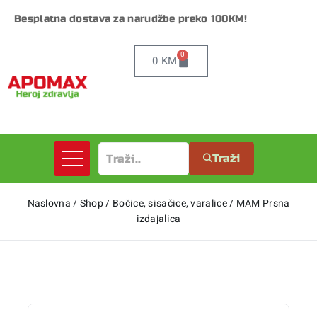
Besplatna dostava za narudžbe preko 100KM!
0
0
KM
Traži
Naslovna
/
Shop
/
Bočice, sisačice, varalice
/
MAM Prsna
izdajalica