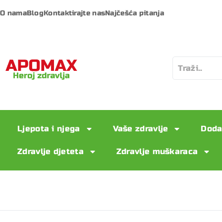
O nama
Blog
Kontaktirajte nas
Najčešća pitanja
Ljepota i njega
Vaše zdravlje
Doda
Zdravlje djeteta
Zdravlje muškaraca