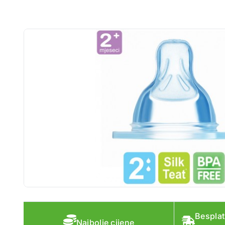
Besplat
Najbolje cijene