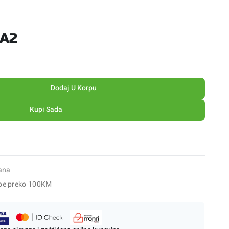
 A2
Dodaj U Korpu
Kupi Sada
ana
be preko 100KM