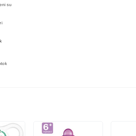
eni su
ri
k
otok