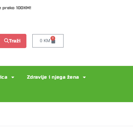
e preko 100KM!
0
0
KM
Traži
lica
Zdravlje i njega žena