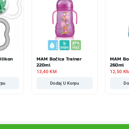
ilikon
MAM Bočica Trainer
MAM Boč
220ml
260ml
13,40
KM
12,50
K
rpu
Dodaj U Korpu
Do