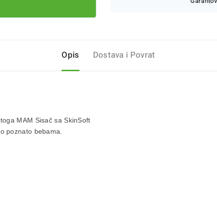
Garantov
Opis
Dostava i Povrat
 Stoga
MAM Sisač sa SkinSoft
ako poznato bebama.