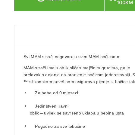
100KM
Svi
MAM sisači
odgovaraju svim MAM bočicama.
MAM sisači imaju
oblik sličan majčinim grudima
, pa je
prelazak s dojenja na hranjenje bočicom jednostavniji.
™ silikonskom površinom
osigurava pijenje iz bočice t
Za bebe od
0 mjeseci
Jedinstveni ravni
oblik – uvijek se savršeno uklapa u bebina usta
Pogodno za sve tekućine