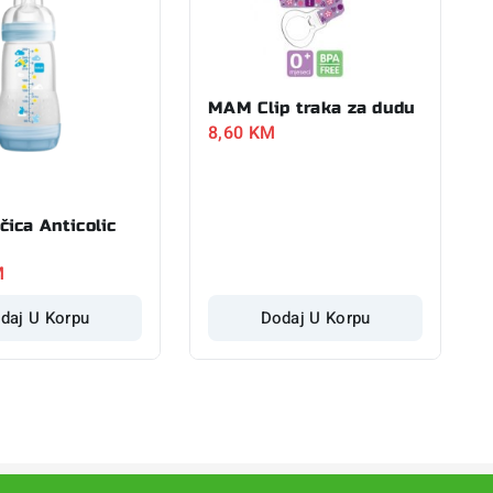
MAM Clip traka za dudu
8,60
KM
ica Anticolic
M
daj U Korpu
Dodaj U Korpu