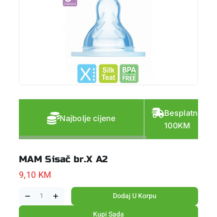
Besplatna do
Najbolje cijene
100KM
MAM Sisač br.X A2
9,10
KM
Dodaj U Korpu
Kupi Sada