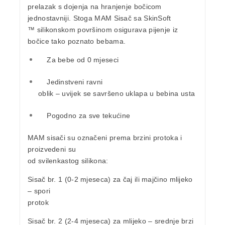
prelazak s dojenja na hranjenje bočicom
jednostavniji. Stoga
MAM Sisač sa SkinSoft
™ silikonskom površinom
osigurava pijenje iz
bočice tako poznato bebama.
Za bebe od
0 mjeseci
Jedinstveni ravni
oblik – uvijek se savršeno uklapa u bebina usta
Pogodno za sve tekućine
MAM sisači su označeni
prema brzini protoka
i
proizvedeni su
od svilenkastog silikona:
Sisač br. 1
(0-2 mjeseca) za čaj ili majčino mlijeko
– spori
protok
Sisač br. 2
(2-4 mjeseca) za mlijeko – srednje brzi