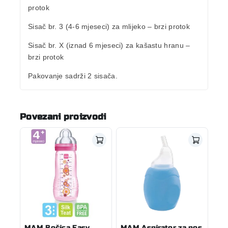
protok
Sisač br. 3
(4-6 mjeseci) za mlijeko – brzi protok
Sisač br. X
(iznad 6 mjeseci) za kašastu hranu –
brzi protok
Pakovanje sadrži 2 sisača.
Povezani proizvodi
MAM Bočica Easy
MAM Aspirator za nos