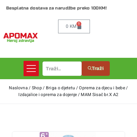
Besplatna dostava za narudžbe preko 100KM!
0
0
KM
Traži
Naslovna
/
Shop
/
Briga o djetetu
/
Oprema za djecu i bebe
/
Izdajalice i oprema za dojenje
/
MAM Sisač br.X A2