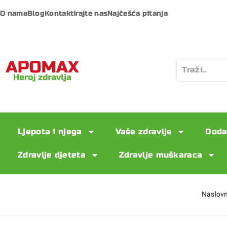
O nama
Blog
Kontaktirajte nas
Najčešća pitanja
Ljepota i njega
Vaše zdravlje
Doda
Zdravlje djeteta
Zdravlje muškaraca
Naslov