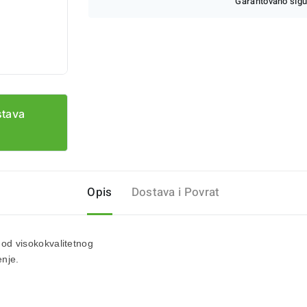
Garantovano sigu
stava
Opis
Dostava i Povrat
e od
visokokvalitetnog
nje.