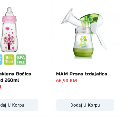
klena Bočica
MAM Prsna izdajalica
66,90
KM
od 260ml
M
daj U Korpu
Dodaj U Korpu