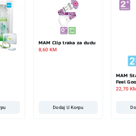
MAM Clip traka za dudu
8,60
KM
t
MAM Sta
Feel Go
22,70
K
rpu
Dodaj U Korpu
Do