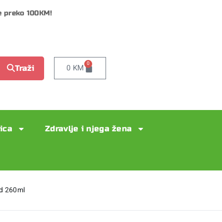
e preko 100KM!
0
0
KM
Traži
lica
Zdravlje i njega žena
d 260ml