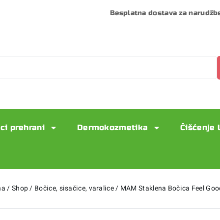
Besplatna dostava za narudžb
ci prehrani
Dermokozmetika
Čišćenje 
na
/
Shop
/
Bočice, sisačice, varalice
/
MAM Staklena Bočica Feel Goo