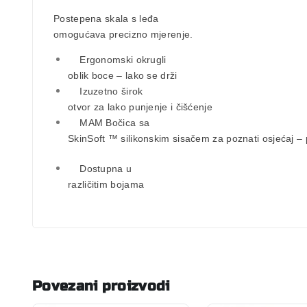
Postepena skala s leđa
omogućava precizno mjerenje.
Ergonomski okrugli
oblik boce –
lako se drži
Izuzetno širok
otvor za
lako punjenje
i
čišćenje
MAM Bočica sa
SkinSoft ™ silikonskim sisačem
za poznati osjećaj –
Dostupna u
različitim bojama
Povezani proizvodi