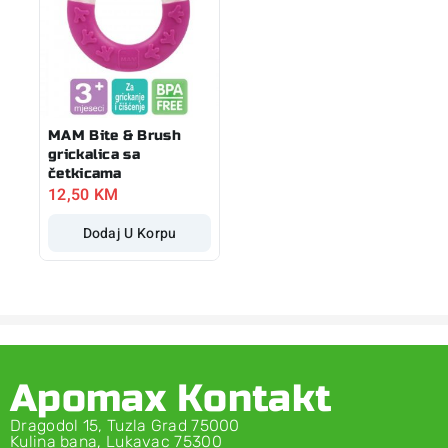
MAM Bite & Brush
grickalica sa
četkicama
12,50
KM
Dodaj U Korpu
Apomax Kontakt
Dragodol 15, Tuzla Grad 75000
Kulina bana, Lukavac 75300