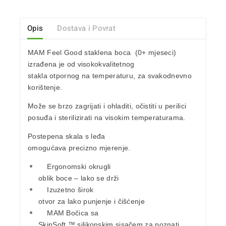
Opis
Dostava i Povrat
MAM Feel Good staklena boca
(0+ mjeseci)
izrađena je od
visokokvalitetnog
stakla
otpornog na temperaturu, za svakodnevno
korištenje.
Može se brzo zagrijati i ohladiti, očistiti u perilici
posuđa i sterilizirati na visokim temperaturama.
Postepena skala s leđa
omogućava precizno mjerenje.
Ergonomski okrugli
oblik boce –
lako se drži
Izuzetno širok
otvor za
lako punjenje
i
čišćenje
MAM Bočica sa
SkinSoft ™ silikonskim sisačem
za poznati