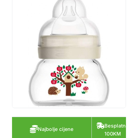
Besplatna do
Najbolje cijene
100KM