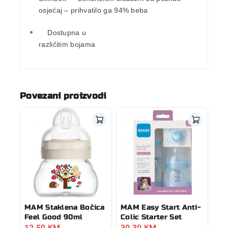
osjećaj – prihvatilo ga 94% beba
Dostupna u
različitim bojama
Povezani proizvodi
MAM Staklena Bočica
MAM Easy Start Anti-
Feel Good 90ml
Colic Starter Set
12,50
KM
30,30
KM