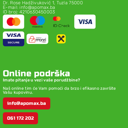
Dr. Rose Hadživuković 1, Tuzla 75000
E-mail: info@apomax.ba
ID broj: 4210630450003
Online podrška
Imate pitanje u vezi vaše porudžbine?
Naš online tim će Vam pomoći da brzo i efikasno završite
Vašu kupovinu.
info@apomax.ba
061 172 202