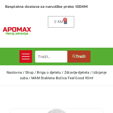
Besplatna dostava za narudžbe preko 100KM!
0
0
KM
Traži
Naslovna
/
Shop
/
Briga o djetetu
/
Zdravlje djeteta
/
Izbijanje
zuba
/
MAM Staklena Bočica Feel Good 90ml