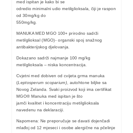
med ispitan je kako bi se
odredio minimalni udio metilglioksala, čiji je raspon
od 30mg/kg do
550mg/kg.
MANUKA MED MGO 100+
prirodno sadrži
metilglioksal
(MGO)- organski spoj snažnog
antibakterijskog djelovanja.
Dokazano sadrži najmanje
100 mg/kg
metilglioksala
– niska koncentracija.
Cvjetni med dobiven od cvijeta grma manuka
(
Leptosperum scoparium)
, autohtone biljke sa
Novog Zelanda. Svaki proizvod koji ima certifikat
MGO® Manuka med ispitan je što
jamči kvalitet i koncentraciju metilglioksala
navedenu na deklaraciji.
Napomena:
Ne preporučuje se davati dojenčadi
mlađoj od 12 mjeseci i osobe alergične na pčelinje