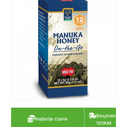
Besplatna do
Najbolje cijene
100KM