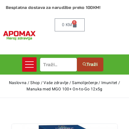
Besplatna dostava za narudžbe preko 100KM!
0
0
KM
Traži
Naslovna
/
Shop
/
Vaše zdravlje
/
Samoliječenje
/
Imunitet
/
Manuka med MGO 100+ On-to-Go 12x5g