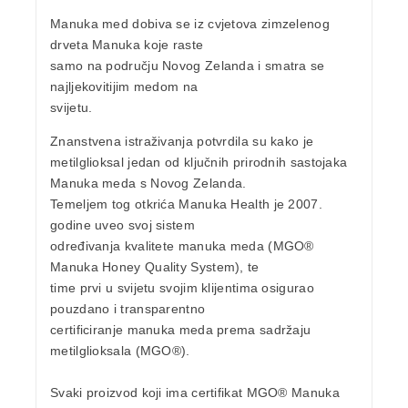
Manuka med dobiva se iz cvjetova zimzelenog
drveta Manuka
koje raste
samo na području Novog Zelanda i smatra se
najljekovitijim medom na
svijetu.
Znanstvena istraživanja potvrdila su kako je
metilglioksal
jedan od ključnih prirodnih sastojaka
Manuka meda s Novog Zelanda
.
Temeljem tog otkrića Manuka Health je 2007.
godine uveo svoj sistem
određivanja kvalitete manuka meda (
MGO®
Manuka Honey Quality System
), te
time prvi u svijetu svojim klijentima osigurao
pouzdano i transparentno
certificiranje manuka meda prema sadržaju
metilglioksala (MGO®).
Svaki proizvod koji ima
certifikat MGO®
Manuka