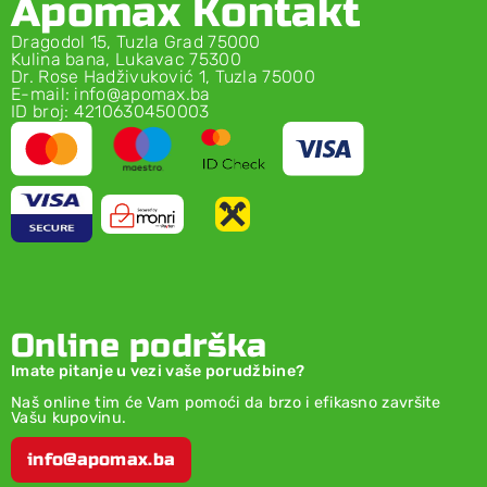
Apomax Kontakt
Dragodol 15, Tuzla Grad 75000
Kulina bana, Lukavac 75300
Dr. Rose Hadživuković 1, Tuzla 75000
E-mail: info@apomax.ba
ID broj: 4210630450003
Online podrška
Imate pitanje u vezi vaše porudžbine?
Naš online tim će Vam pomoći da brzo i efikasno završite
Vašu kupovinu.
info@apomax.ba