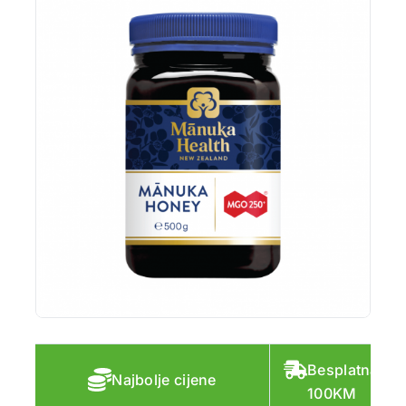
Besplatna do
Najbolje cijene
100KM