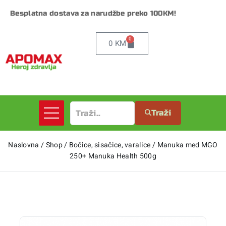
Besplatna dostava za narudžbe preko 100KM!
0
0
KM
Traži
Naslovna
/
Shop
/
Bočice, sisačice, varalice
/
Manuka med MGO
250+ Manuka Health 500g