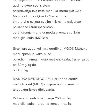
Temeljem tog otkrića Manuka Health je 2007.
godine uveo svoj sistem
određivanja kvalitete manuka meda (
MGO®
Manuka Honey Quality System
), te
time prvi u svijetu svojim klijentima osigurao
pouzdano i transparentno
certificiranje manuka meda prema sadržaju
metilglioksala (MGO®).
Svaki proizvod koji ima
certifikat MGO®
Manuka
med ispitan je kako bi se
odredio minimalni udio metilglioksala, čiji je raspon
od 30mg/kg do
550mg/kg.
MANUKA MED MGO 250+
prirodno sadrži
metilglioksal
(MGO)- organski spoj snažnog
antibakterijskog djelovanja.
Dokazano sadrži najmanje
250 mg/kg
metilglioksala
– srednja koncentracija.