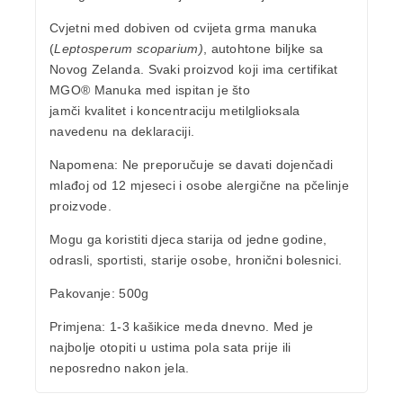
Cvjetni med dobiven od cvijeta grma manuka
(
Leptosperum scoparium)
, autohtone biljke sa
Novog Zelanda. Svaki proizvod koji ima certifikat
MGO® Manuka med ispitan je što
jamči kvalitet i koncentraciju metilglioksala
navedenu na deklaraciji.
Napomena:
Ne preporučuje se davati dojenčadi
mlađoj od 12 mjeseci i osobe alergične na pčelinje
proizvode.
Mogu ga koristiti djeca starija od jedne godine,
odrasli, sportisti, starije osobe, hronični bolesnici.
Pakovanje
: 500g
Primjena:
1-3 kašikice meda dnevno. Med je
najbolje otopiti u ustima pola sata prije ili
neposredno nakon jela.