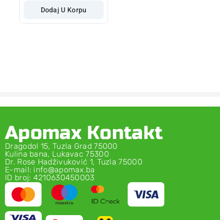
Dodaj U Korpu
Apomax Kontakt
Dragodol 15, Tuzla Grad 75000
Kulina bana, Lukavac 75300
Dr. Rose Hadživuković 1, Tuzla 75000
E-mail: info@apomax.ba
ID broj: 4210630450003