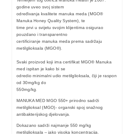
Temeljem tog otkrića Manuka Health je 2007.
godine uveo svoj sistem
određivanja kvalitete manuka meda (
MGO®
Manuka Honey Quality System
), te
time prvi u svijetu svojim klijentima osigurao
pouzdano i transparentno
certificiranje manuka meda prema sadržaju
metilglioksala (MGO®).
Svaki proizvod koji ima
certifikat MGO®
Manuka
med ispitan je kako bi se
odredio minimalni udio metilglioksala, čiji je raspon
od 30mg/kg do
550mg/kg.
MANUKA MED MGO 550+
prirodno sadrži
metilglioksal
(MGO)- organski spoj snažnog
antibakterijskog djelovanja.
Dokazano sadrži najmanje
550 mg/kg
metilglioksala
– jako visoka koncentracija.