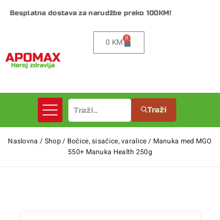
Besplatna dostava za narudžbe preko 100KM!
0
0
KM
Traži
Naslovna
/
Shop
/
Bočice, sisačice, varalice
/
Manuka med MGO
550+ Manuka Health 250g