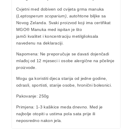
Cvjetni med dobiven od cvijeta grma manuka
(
Leptosperum scoparium)
, autohtone biljke sa
Novog Zelanda. Svaki proizvod koji ima certifikat
MGO® Manuka med ispitan je što
jamči kvalitet i koncentraciju metilglioksala
navedenu na deklaraciji.
Napomena:
Ne preporučuje se davati dojenčadi
mlađoj od 12 mjeseci i osobe alergične na pčelinje
proizvode.
Mogu ga koristiti djeca starija od jedne godine,
odrasli, sportisti, starije osobe, hronični bolesnici.
Pakovanje
: 250g
Primjena:
1-3 kašikice meda dnevno. Med je
najbolje otopiti u ustima pola sata prije ili
neposredno nakon jela.