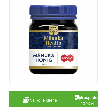
Besplatna do
Najbolje cijene
100KM