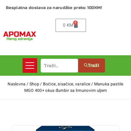
Besplatna dostava za narudžbe preko 100KM!
0
0
KM
Traži
Naslovna
/
Shop
/
Bočice, sisačice, varalice
/
Manuka pastile
MGO 400+ okus đumbir sa limunovim uljem