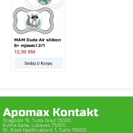
MAM Duda Air silikon
6+ mjeseci 2/1
12,90
KM
Dodaj U Korpu
Apomax Kontakt
Dragodol 15, Tuzla Grad 75000
Kulina bana, Lukavac 75300
Dr. Rose Hadživuković 1, Tuzla 75000