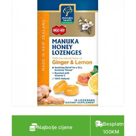
Besplatna do
Najbolje cijene
100KM