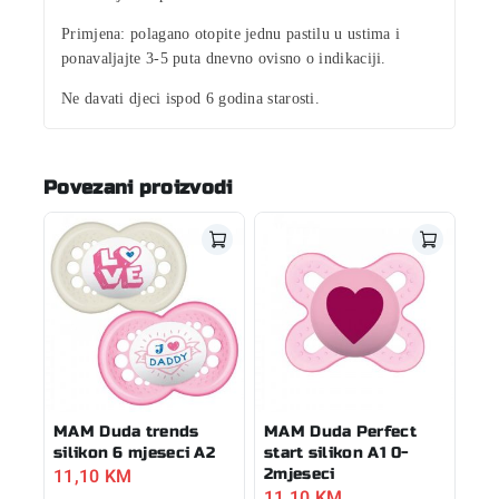
Primjena:
polagano otopite jednu pastilu u ustima i
ponavaljajte 3-5 puta dnevno ovisno o indikaciji.
Ne davati djeci ispod 6 godina starosti.
Povezani proizvodi
MAM Duda trends
MAM Duda Perfect
silikon 6 mjeseci A2
start silikon A1 0-
11,10
KM
2mjeseci
11,10
KM