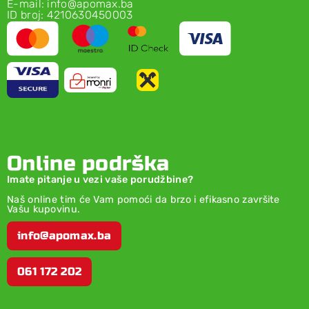
E-mail: info@apomax.ba
ID broj: 4210630450003
Online podrška
Imate pitanje u vezi vaše porudžbine?
Naš online tim će Vam pomoći da brzo i efikasno završite
Vašu kupovinu.
info@apomax.ba
061 172 202