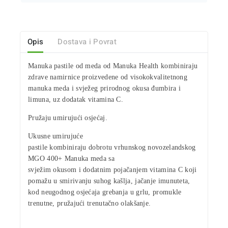
Opis
Dostava i Povrat
Manuka pastile od meda od
Manuka Health
kombiniraju
zdrave namirnice proizvedene od visokokvalitetnong
manuka meda i svježeg prirodnog
okusa đumbira i
limuna
, uz dodatak
vitamina C
.
Pružaju umirujući osjećaj.
Ukusne
umirujuće
pastile kombiniraju dobrotu vrhunskog novozelandskog
MGO 400+ Manuka meda
sa
svježim okusom i dodatnim pojačanjem vitamina C koji
pomažu u smirivanju
suhog kašlja, jačanje imunuteta,
kod neugodnog osjećaja grebanja u grlu, promukle
trenutne,
pružajući trenutačno olakšanje.