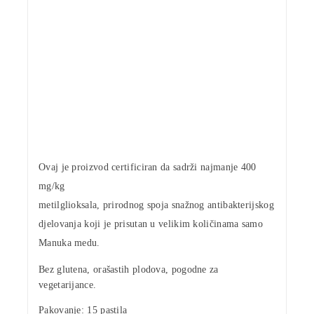
Ovaj je proizvod certificiran da sadrži najmanje
400
mg/kg
metilglioksala
, prirodnog spoja
snažnog
antibakterijskog
djelovanja
koji je prisutan u velikim količinama samo
Manuka medu
.
Bez glutena, orašastih plodova, pogodne za
vegetarijance.
Pakovanje:
15 pastila