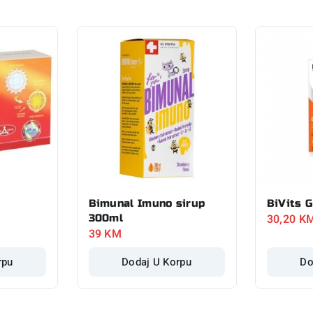
Bimunal Imuno sirup
BiVits 
30,20
K
300ml
39
KM
rpu
Dodaj U Korpu
Do