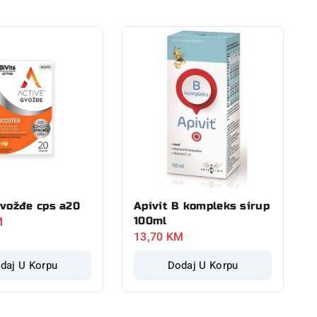
Gvožđe cps a20
Apivit B kompleks sirup
M
100ml
13,70
KM
daj U Korpu
Dodaj U Korpu