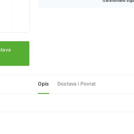
Garantovano sigu
stava
Opis
Dostava i Povrat