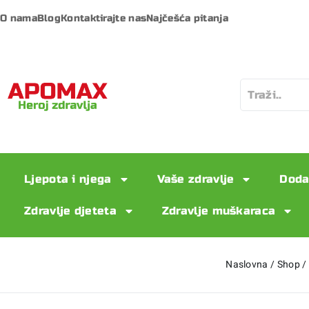
O nama
Blog
Kontaktirajte nas
Najčešća pitanja
Ljepota i njega
Vaše zdravlje
Doda
Zdravlje djeteta
Zdravlje muškaraca
Naslovna
/
Shop
/