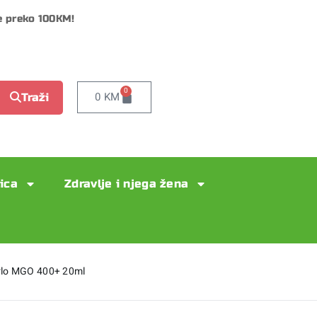
e preko 100KM!
0
0
KM
Traži
lica
Zdravlje i njega žena
grlo MGO 400+ 20ml