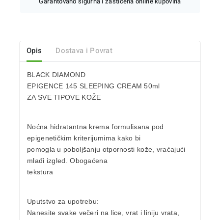
Garantovano sigurna i zaštićena online kupovina
Opis
Dostava i Povrat
BLACK DIAMOND
EPIGENCE 145 SLEEPING CREAM 50ml
ZA SVE TIPOVE KOŽE
Noćna hidratantna krema formulisana pod
epigenetičkim kriterijumima kako bi
pomogla u poboljšanju otpornosti kože, vraćajući
mlađi izgled. Obogaćena
tekstura
Uputstvo za upotrebu:
Nanesite svake večeri na lice, vrat i liniju vrata,