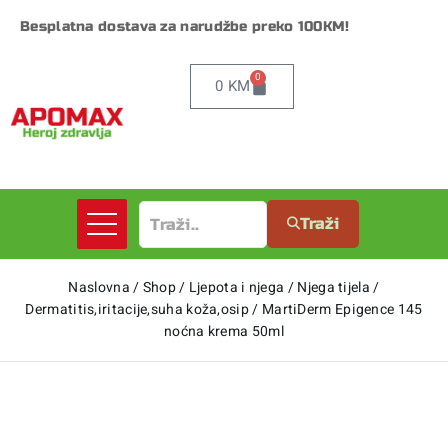
Besplatna dostava za narudžbe preko 100KM!
0
0
KM
Traži
Naslovna
/
Shop
/
Ljepota i njega
/
Njega tijela
/
Dermatitis,iritacije,suha koža,osip
/
MartiDerm Epigence 145
noćna krema 50ml