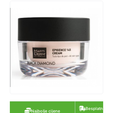
Besplatna do
Najbolje cijene