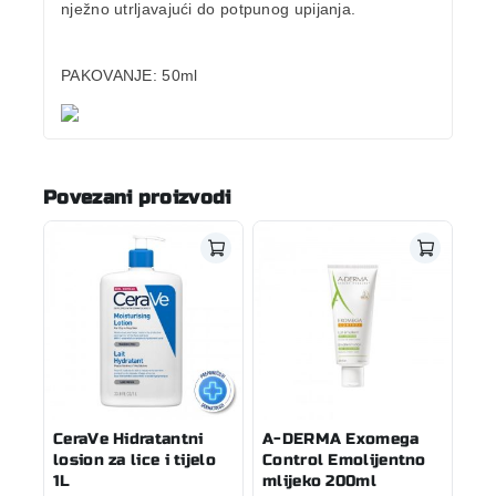
nježno utrljavajući do potpunog upijanja.
PAKOVANJE:
50ml
Povezani proizvodi
CeraVe Hidratantni
A-DERMA Exomega
losion za lice i tijelo
Control Emolijentno
1L
mlijeko 200ml