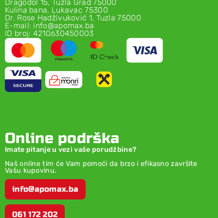
Dragodol 15, Tuzla Grad 75000
Kulina bana, Lukavac 75300
Dr. Rose Hadživuković 1, Tuzla 75000
E-mail: info@apomax.ba
ID broj: 4210630450003
Online podrška
Imate pitanje u vezi vaše porudžbine?
Naš online tim će Vam pomoći da brzo i efikasno završite
Vašu kupovinu.
info@apomax.ba
061 172 202