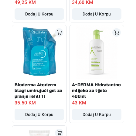
49,25
KM
34,60
KM
Dodaj U Korpu
Dodaj U Korpu
Bioderma Atoderm
A-DERMA Hidratantno
blagi umirujući gel za
mlijeko za tijelo
pranje refill 1l
400ml
35,50
KM
43
KM
Dodaj U Korpu
Dodaj U Korpu