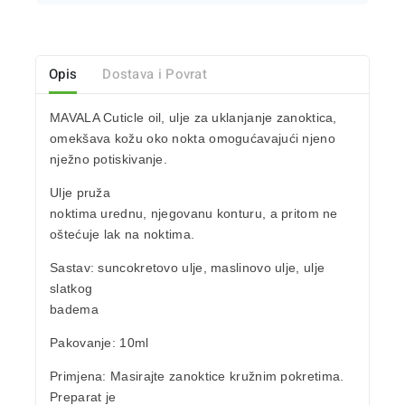
Opis
Dostava i Povrat
MAVALA Cuticle oil
, ulje za
uklanjanje zanoktica
,
omekšava kožu
oko nokta
omogućavajući njeno
nježno potiskivanje.
Ulje pruža
noktima urednu, njegovanu konturu, a pritom ne
oštećuje lak na noktima.
Sastav
: suncokretovo ulje, maslinovo ulje, ulje
slatkog
badema
Pakovanje
: 10ml
Primjena
: Masirajte zanoktice kružnim pokretima.
Preparat je