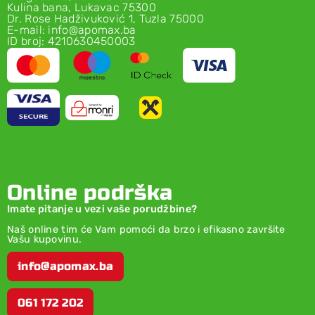
Kulina bana, Lukavac 75300
Dr. Rose Hadživuković 1, Tuzla 75000
E-mail: info@apomax.ba
ID broj: 4210630450003
Online podrška
Imate pitanje u vezi vaše porudžbine?
Naš online tim će Vam pomoći da brzo i efikasno završite
Vašu kupovinu.
info@apomax.ba
061 172 202