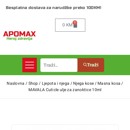
Besplatna dostava za narudžbe preko 100KM!
0
0
KM
Traži
Naslovna
/
Shop
/
Ljepota i njega
/
Njega kose
/
Masna kosa
/
MAVALA Cuticle ulje za zanoktice 10ml