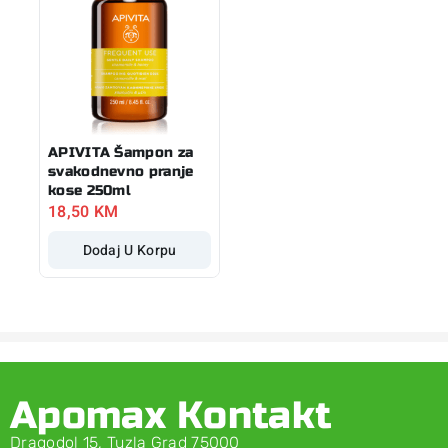
APIVITA Šampon za
svakodnevno pranje
kose 250ml
18,50
KM
Dodaj U Korpu
Apomax Kontakt
Dragodol 15, Tuzla Grad 75000