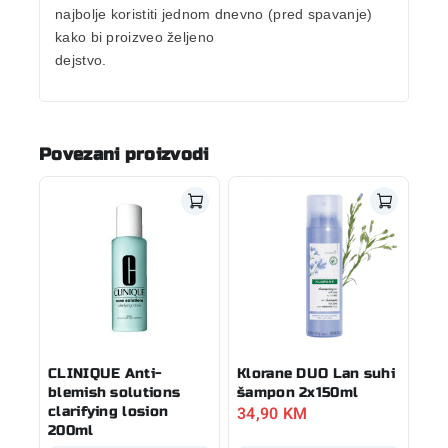
najbolje koristiti jednom dnevno (pred spavanje)
kako bi proizveo željeno
dejstvo.
Povezani proizvodi
CLINIQUE Anti-
Klorane DUO Lan suhi
blemish solutions
šampon 2x150ml
34,90
KM
clarifying losion
200ml