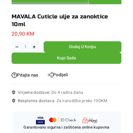
MAVALA Cuticle ulje za zanoktice
10ml
20,90
KM
Dodaj U Korpu
Kupi Sada
Podijeli
Pitajte nas
Vrijeme dostave:
Do 4 radna dana
Besplatna dostava:
Za narudžbe preko 100KM
Garantovano sigurna i zaštićena online kupovina