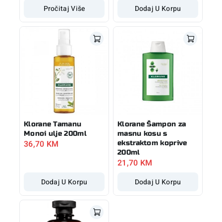
Pročitaj Više
Dodaj U Korpu
Klorane Tamanu
Klorane Šampon za
Monoi ulje 200ml
masnu kosu s
36,70
KM
ekstraktom koprive
200ml
21,70
KM
Dodaj U Korpu
Dodaj U Korpu