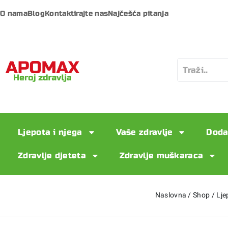
O nama
Blog
Kontaktirajte nas
Najčešća pitanja
Ljepota i njega
Vaše zdravlje
Doda
Zdravlje djeteta
Zdravlje muškaraca
Naslovna
/
Shop
/
Lje