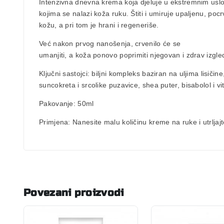
Intenzivna dnevna krema koja djeluje u ekstremnim usl
kojima se nalazi
koža ruku. Štiti i
umiruje upaljenu
,
pocr
kožu
, a pri tom je hrani i regeneriše.
Već nakon prvog nanošenja, crvenilo će se
umanjiti, a koža ponovo
poprimiti njegovan i zdrav izgle
Ključni sastojci: biljni kompleks baziran na uljima lisičine
suncokreta i srcolike puzavice, shea puter, bisabolol i vi
Pakovanje
: 50ml
Primjena
: Nanesite malu količinu kreme na ruke i utrljajt
Povezani proizvodi