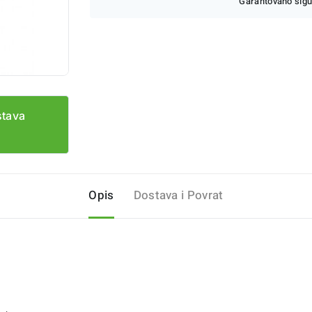
Garantovano sigu
stava
Opis
Dostava i Povrat