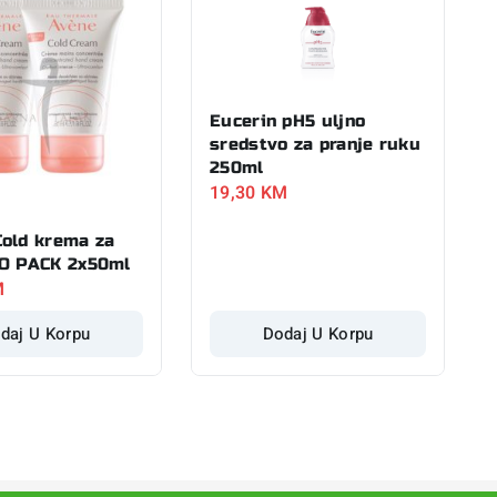
Eucerin pH5 uljno
sredstvo za pranje ruku
250ml
19,30
KM
old krema za
O PACK 2x50ml
M
daj U Korpu
Dodaj U Korpu