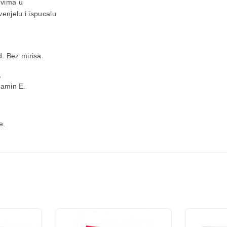
ovima u
venjelu
i
ispucalu
d. Bez mirisa.
,
tamin E.
e.