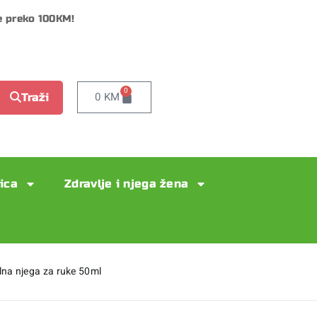
e preko 100KM!
0
0
KM
Traži
lica
Zdravlje i njega žena
a njega za ruke 50ml