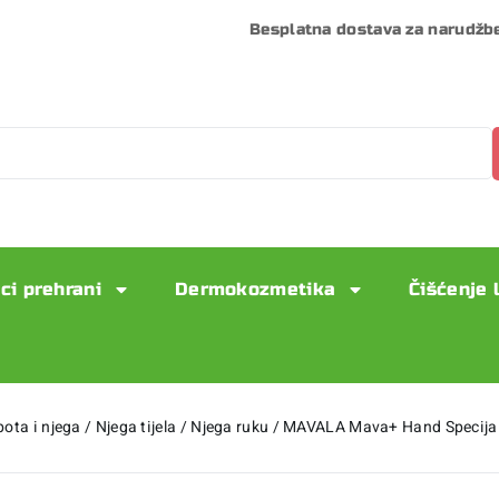
Besplatna dostava za narudžb
ci prehrani
Dermokozmetika
Čišćenje 
pota i njega
/
Njega tijela
/
Njega ruku
/
MAVALA Mava+ Hand Specijaln