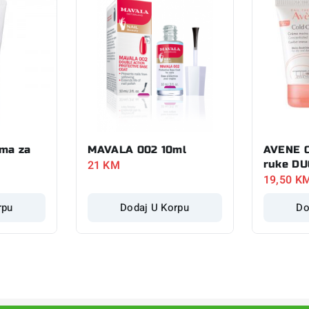
ema za
MAVALA 002 10ml
AVENE C
21
KM
ruke DU
19,50
K
rpu
Dodaj U Korpu
Do