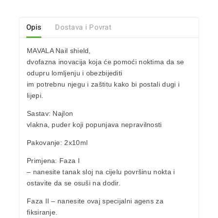
Opis
Dostava i Povrat
MAVALA Nail shield
,
dvofazna inovacija koja će pomoći noktima da se
odupru lomljenju
i obezbijediti
im potrebnu njegu i zaštitu kako bi postali dugi i
lijepi.
Sastav:
Najlon
vlakna, puder koji popunjava nepravilnosti
Pakovanje
: 2x10ml
Primjena:
Faza I
– nanesite tanak sloj na cijelu površinu nokta i
ostavite da se osuši na dodir.
Faza II – nanesite ovaj specijalni agens za
fiksiranje.