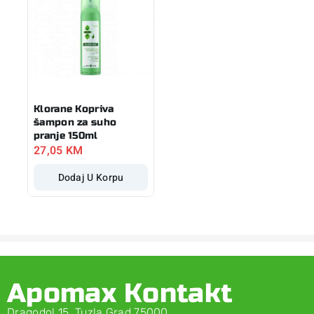
Klorane Kopriva
šampon za suho
pranje 150ml
27,05
KM
Dodaj U Korpu
Apomax Kontakt
Dragodol 15, Tuzla Grad 75000