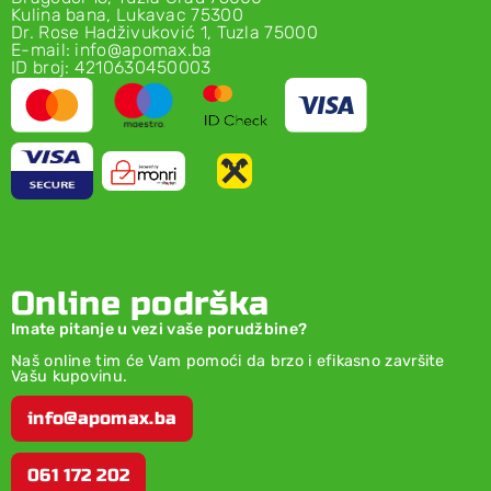
Kulina bana, Lukavac 75300
Dr. Rose Hadživuković 1, Tuzla 75000
E-mail: info@apomax.ba
ID broj: 4210630450003
Online podrška
Imate pitanje u vezi vaše porudžbine?
Naš online tim će Vam pomoći da brzo i efikasno završite
Vašu kupovinu.
info@apomax.ba
061 172 202