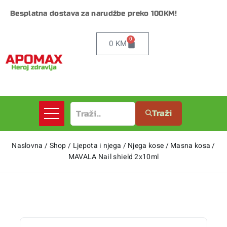
Besplatna dostava za narudžbe preko 100KM!
0
0
KM
Traži
Naslovna
/
Shop
/
Ljepota i njega
/
Njega kose
/
Masna kosa
/
MAVALA Nail shield 2x10ml