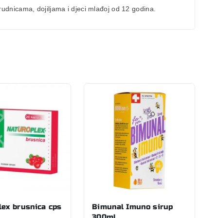
dnicama, dojiljama i djeci mlađoj od 12 godina.
lex brusnica cps
Bimunal Imuno sirup
300ml