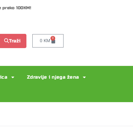
e preko 100KM!
0
0
KM
Traži
lica
Zdravlje i njega žena