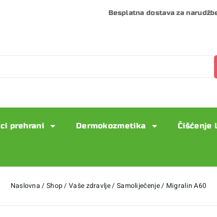
Besplatna dostava za narudžb
ci prehrani
Dermokozmetika
Čišćenje 
Naslovna
/
Shop
/
Vaše zdravlje
/
Samoliječenje
/
Migralin A60