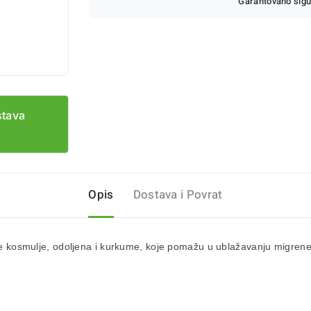
Garantovano sigu
stava
Opis
Dostava i Povrat
jske kosmulje, odoljena i kurkume, koje pomažu u ublažavanju migre