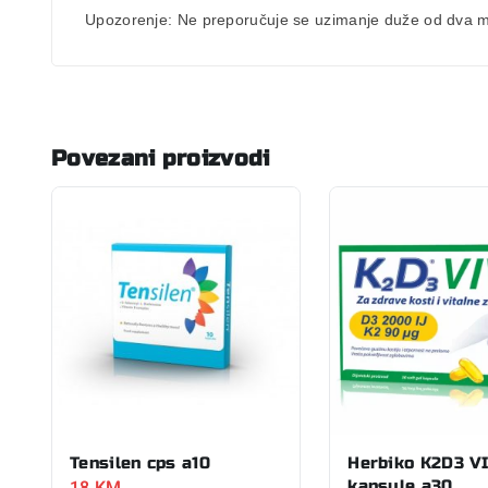
Upozorenje:
Ne preporučuje se uzimanje duže od dva mje
Povezani proizvodi
Tensilen cps a10
Herbiko K2D3 V
18
KM
kapsule a30