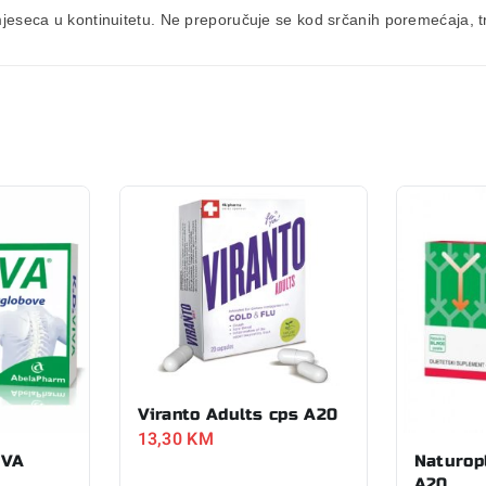
seca u kontinuitetu. Ne preporučuje se kod srčanih poremećaja, tru
Viranto Adults cps A20
13,30
KM
IVA
Naturop
A20