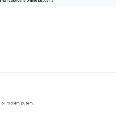
rna i zaštićena online kupovina
ne prirodnim putem.