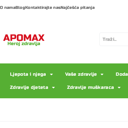
O nama
Blog
Kontaktirajte nas
Najčešća pitanja
Ljepota i njega
Vaše zdravlje
Doda
Zdravlje djeteta
Zdravlje muškaraca