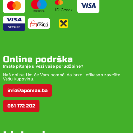
Online podrška
Imate pitanje u vezi vaše porudžbine?
Naš online tim će Vam pomoći da brzo i efikasno završite
Vašu kupovinu.
info@apomax.ba
061 172 202