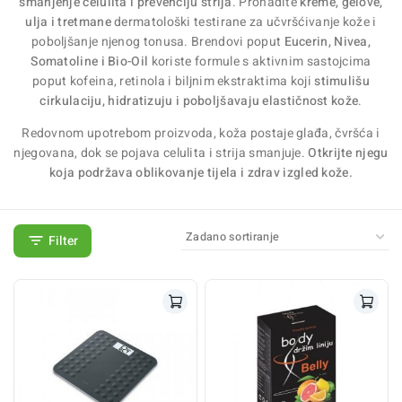
smanjenje celulita i prevenciju strija
. Pronađite
kreme, gelove,
ulja i tretmane
dermatološki testirane za učvršćivanje kože i
poboljšanje njenog tonusa. Brendovi poput
Eucerin, Nivea,
Somatoline i Bio-Oil
koriste formule s aktivnim sastojcima
poput kofeina, retinola i biljnim ekstraktima koji
stimulišu
cirkulaciju, hidratizuju i poboljšavaju elastičnost kože
.
Redovnom upotrebom proizvoda, koža postaje glađa, čvršća i
njegovana, dok se pojava celulita i strija smanjuje.
Otkrijte njegu
koja podržava oblikovanje tijela i zdrav izgled kože.
Filter