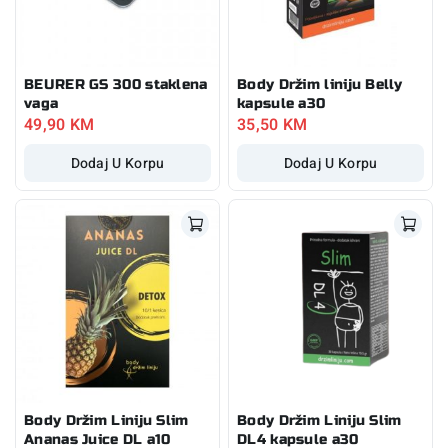
BEURER GS 300 staklena
Body Držim liniju Belly
vaga
kapsule a30
49,90
KM
35,50
KM
Dodaj U Korpu
Dodaj U Korpu
Body Držim Liniju Slim
Body Držim Liniju Slim
Ananas Juice DL a10
DL4 kapsule a30