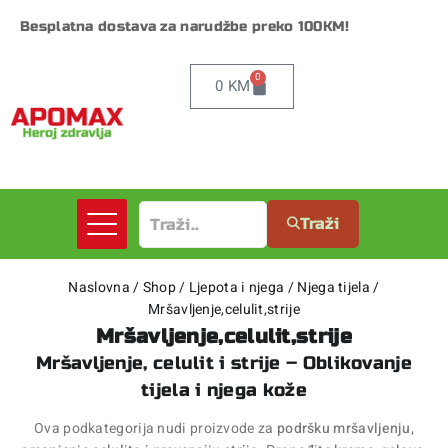
Besplatna dostava za narudžbe preko 100KM!
0
0
KM
Traži
Naslovna
/
Shop
/
Ljepota i njega
/
Njega tijela
/
Mršavljenje,celulit,strije
Mršavljenje,celulit,strije
Mršavljenje, celulit i strije – Oblikovanje
tijela i njega kože
Ova podkategorija nudi proizvode za
podršku mršavljenju,