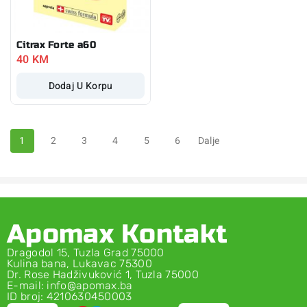
Citrax Forte a60
40
KM
Dodaj U Korpu
1
2
3
4
5
6
Dalje
Apomax Kontakt
Dragodol 15, Tuzla Grad 75000
Kulina bana, Lukavac 75300
Dr. Rose Hadživuković 1, Tuzla 75000
E-mail: info@apomax.ba
ID broj: 4210630450003