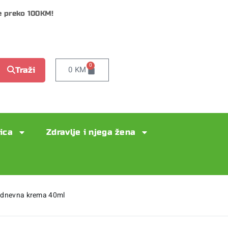
e preko 100KM!
0
0
KM
Traži
lica
Zdravlje i njega žena
 dnevna krema 40ml