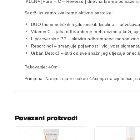
IKLEN+ [Pure – C – Reverse ] dnevna krema pomaže u pr
Sadrži izuzetno kvalitetne aktivne sastojke:
DUO biomimetičkih
hijaluronskih kiselina
– učvršćivan
Vitamin C
– jača odbrambene mehanizme u koži, ujed
Liporeversine PP
– aktivira odbrambene mehanizme 
Resorcinol
– smanjuje pojavnost i vidljivost pigmentac
Urban Detox3
– štiti od sve snažnijeg utjecaja oneči
Pakovanje:
40ml
Primjena:
Nanijeti ujutro nakon čišćenja na cijelo lice,
Povezani proizvodi