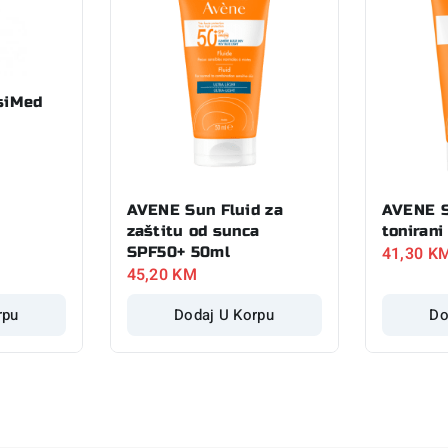
siMed
AVENE Sun Fluid za
AVENE S
zaštitu od sunca
toniran
41,30
K
SPF50+ 50ml
45,20
KM
rpu
Dodaj U Korpu
Do