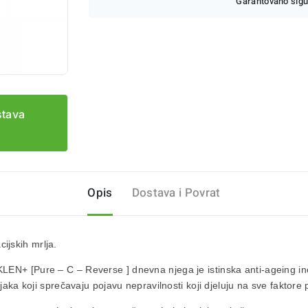
Garantovano sigu
stava
Opis
Dostava i Povrat
ijskih mrlja
.
EN+ [Pure – C – Reverse ] dnevna njega je istinska anti-ageing inov
ojaka koji sprečavaju pojavu nepravilnosti koji djeluju na sve faktor