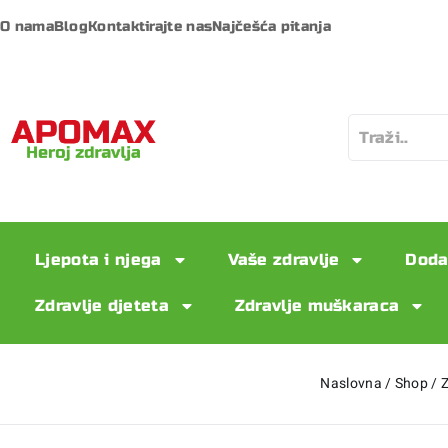
O nama
Blog
Kontaktirajte nas
Najčešća pitanja
Ljepota i njega
Vaše zdravlje
Doda
Zdravlje djeteta
Zdravlje muškaraca
Naslovna
/
Shop
/
Z