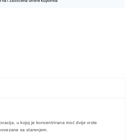
rna i zaštićena online kupovina
acija, u kojoj je koncentrirana moć dvije vrste
e povezane sa starenjem.