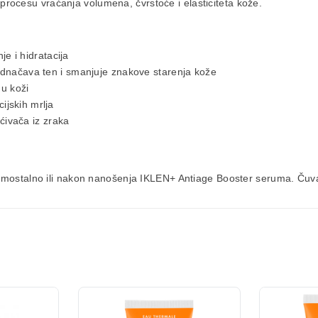
ocesu vraćanja volumena, čvrstoće i elasticiteta kože.
je i hidratacija
načava ten i smanjuje znakove starenja kože
u koži
ijskih mrlja
šćivača iz zraka
 samostalno ili nakon nanošenja
IKLEN+ Antiage Booster seruma
. Čuv